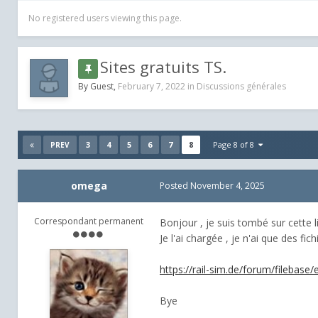
No registered users viewing this page.
Sites gratuits TS.
By Guest,
February 7, 2022
in
Discussions générales
3
4
5
6
7
8
Page 8 of 8
PREV
omega
Posted
November 4, 2025
Correspondant permanent
Bonjour , je suis tombé sur cette l
Je l'ai chargée , je n'ai que des f
https://rail-sim.de/forum/filebase
Bye