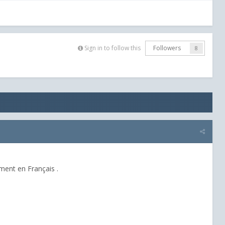
Sign in to follow this
Followers
8
.
sement en Français .