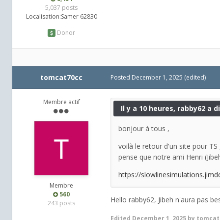
5,037 posts
Localisation:
Samer 62830
Donor
tomcat70cc
Posted
December 1, 2025
(edited)
Membre actif
Il y a 10 heures, rabby62 a di
bonjour à tous ,
voilà le retour d'un site pour TS
pense que notre ami Henri (Jibeh
https://slowlinesimulations.jim
Membre
560
Hello rabby62, Jibeh n'aura pas bes
243 posts
Edited
December 1, 2025
by tomcat