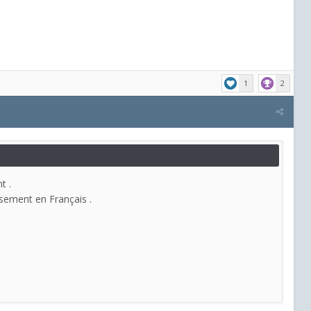
1
2
nt .
eusement en Français .