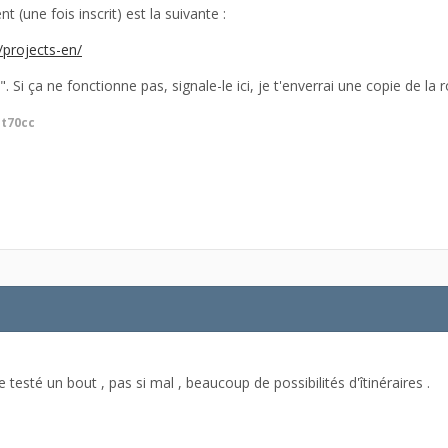
(une fois inscrit) est la suivante :
projects-en/
 k". Si ça ne fonctionne pas, signale-le ici, je t'enverrai une copie de la
t70cc
uste testé un bout , pas si mal , beaucoup de possibilités d'îtinéraires .