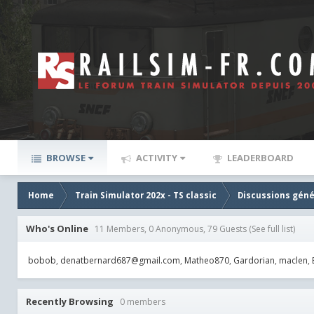
BROWSE
ACTIVITY
LEADERBOARD
Home
Train Simulator 202x - TS classic
Discussions géné
Who's Online
11 Members, 0 Anonymous, 79 Guests
(See full list)
bobob
denatbernard687@gmail.com
Matheo870
Gardorian
maclen
Recently Browsing
0 members