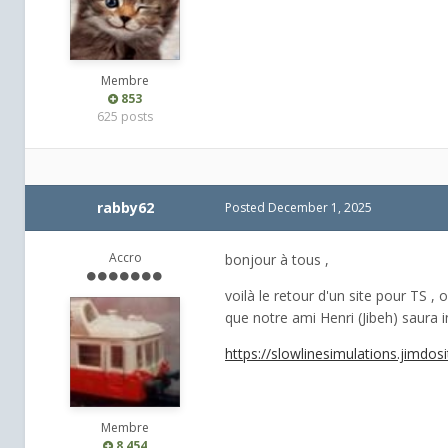
Membre
853
625 posts
rabby62
Posted
December 1, 2025
Accro
bonjour à tous ,
voilà le retour d'un site pour TS , 
que notre ami Henri (Jibeh) saura i
https://slowlinesimulations.jimdos
Membre
8,454