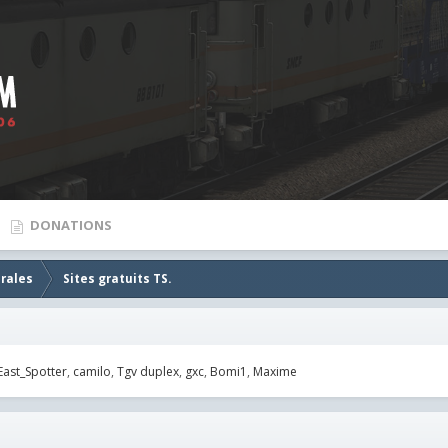
DONATIONS
rales
Sites gratuits TS.
East_Spotter
camilo
Tgv duplex
gxc
Bomi1
Maxime