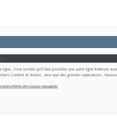
 :
 ligne , il me semble qu'il faut posséder une autre ligne Italienne ava
s fichiers Content et Assets , ainsi que des grandes explications , heur
ase/entry/9904-sfm-torino-reloaded/