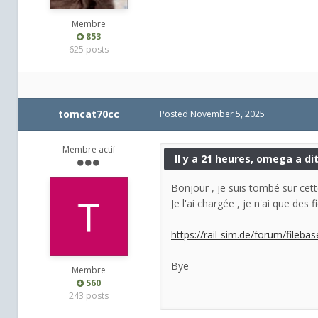
Membre
853
625 posts
tomcat70cc
Posted
November 5, 2025
Membre actif
Il y a 21 heures, omega a dit
Bonjour , je suis tombé sur cette
Je l'ai chargée , je n'ai que de
https://rail-sim.de/forum/fileb
Bye
Membre
560
243 posts