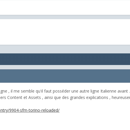
igne , il me semble qu'il faut posséder une autre ligne Italienne avant 
ichiers Content et Assets , ainsi que des grandes explications , heureu
/entry/9904-sfm-torino-reloaded/