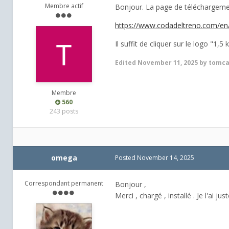
Membre actif
Bonjour. La page de téléchargement 
https://www.codadeltreno.com/en/
Il suffit de cliquer sur le logo "1,5
Edited
November 11, 2025
by tomca
Membre
560
243 posts
omega
Posted
November 14, 2025
Correspondant permanent
Bonjour ,
Merci , chargé , installé . Je l'ai j