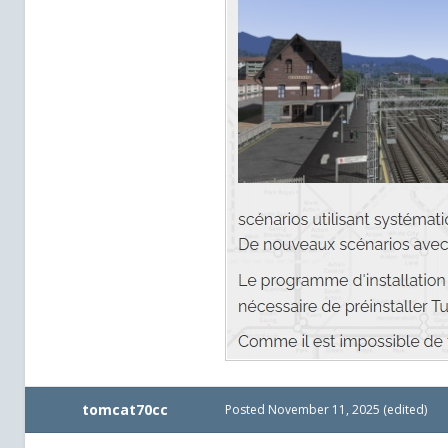
tomcat70cc
Posted
November 11, 2025
(edited)