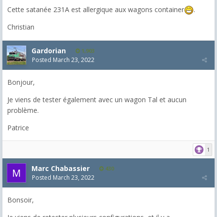
Cette satanée 231A est allergique aux wagons container
.
Christian
Gardorian
1,903
Posted
March 23, 2022
Bonjour,
Je viens de tester également avec un wagon Tal et aucun
problème.
Patrice
1
Marc Chabassier
430
Posted
March 23, 2022
Bonsoir,