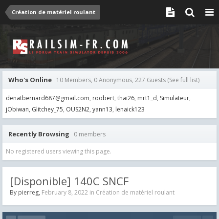
Création de matériel roulant
Who's Online
10 Members, 0 Anonymous, 227 Guests
(See full list)
denatbernard687@gmail.com
roobert
thai26
mrt1_d
Simulateur
jObiwan
Glitchey_75
OUS2N2
yann13
lenaick123
Recently Browsing
0 members
No registered users viewing this page.
[Disponible] 140C SNCF
By
pierreg
,
February 8, 2022
in
Création de matériel roulant