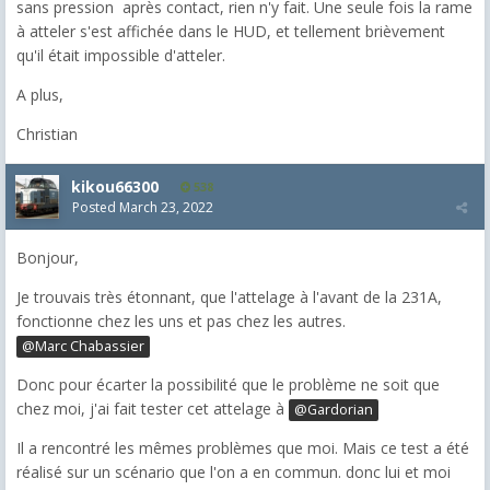
sans pression après contact, rien n'y fait. Une seule fois la rame
à atteler s'est affichée dans le HUD, et tellement brièvement
qu'il était impossible d'atteler.
A plus,
Christian
kikou66300
538
Posted
March 23, 2022
Bonjour,
Je trouvais très étonnant, que l'attelage à l'avant de la 231A,
fonctionne chez les uns et pas chez les autres.
@Marc Chabassier
Donc pour écarter la possibilité que le problème ne soit que
chez moi, j'ai fait tester cet attelage à
@Gardorian
Il a rencontré les mêmes problèmes que moi. Mais ce test a été
réalisé sur un scénario que l'on a en commun. donc lui et moi