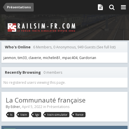
Présentations
Who's Online
6 Members, 0 Anonymous, 949 Guests
(See full list)
janmon
tim33
claverie
michelin81
mpac404
Gardorian
Recently Browsing
0 members
No registered users viewing this page.
La Communauté française
By
Edner
,
April 5, 2022
in
Présentations
ts
train
tgv
train-simulator
france