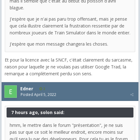
mais il semble que c'était au début du poisson d'avril
blague.
J'espère que je n'ai pas paru trop offensant, mais je pense
que cela illustre clairement la frustration ressentie par de
nombreux joueurs de Train Simulator dans le monde entier.
J'espère que mon message changera les choses.
Et pour la licence avec la SNCF, c'était clairement du sarcasme,
raison pour laquelle je ne voulais pas utiliser Google Trad, la
remarque a complètement perdu son sens.
Edner
2
Posted
April 5, 2022
7 hours ago, solon said:
hmm, le mettre dans le forum "présentation", je ne suis
pas sur que ce soit le meilleur endroit, encore moins sur
qu'il sera lu par des développeurs. Pour cela tu as le forum