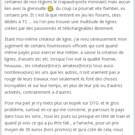
certaines de nos régions le crapaud=porte monnaie) mais aucun
lien avec la grenouille
, du coup ca pourrait vite flamber, vu
certains prix. Et c'est là que rentrent en jeu les forums, sites
dédiés a TS .... où l'on peu trouver une multitude de lignes
créées par des passionnés et téléchargeables librement.
Etant moi-même créateur de ligne, j'ai revu sérieusement mon
jugement de certains fournisseurs officiels qui sont quand
même payés pour exercer leur métier, a savoir la création de
lignes, d'assets etc etc. lorsque l'on voit la qualité fournie,
heuuuuu , les créateur(trice)s amateur(trice)s tous aussi
nombreux(ses) les uns que les autres, n'ont vraiment pas a
rougir de leurs travaux. non seulement ils font des choses
incroyables et sur leur temps, en plus de leur job ou d'autres
activités, contrairement a d'autres.
Pour ma part je n'y mets plus un kopek sur DTG. et le gros
problème, surtout en ce qui me concerne, je parcours le pays
dans tous les sens , tous les jours ou presque en tète de train et
quand je vois ce qui a pu être fait , a l'arrache, pour un prix
moyen de 30 euros (hors promos) et qu'a coté de cela, nous