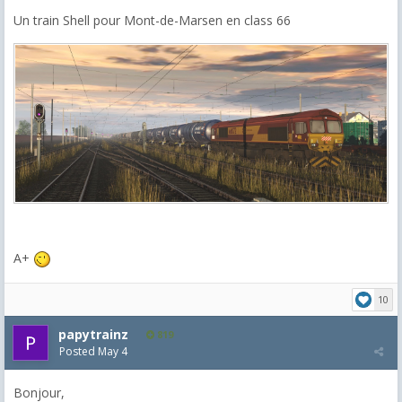
Un train Shell pour Mont-de-Marsen en class 66
A+
10
papytrainz
819
Posted
May 4
Bonjour,