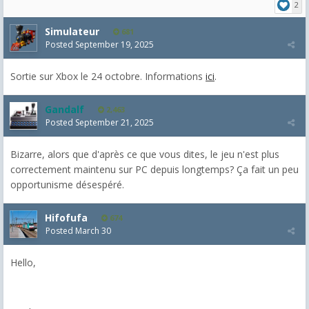
2
Simulateur
681
Posted
September 19, 2025
Sortie sur Xbox le 24 octobre. Informations
ici
.
Gandalf
2,463
Posted
September 21, 2025
Bizarre, alors que d'après ce que vous dites, le jeu n'est plus
correctement maintenu sur PC depuis longtemps? Ça fait un peu
opportunisme désespéré.
Hifofufa
674
Posted
March 30
Hello,