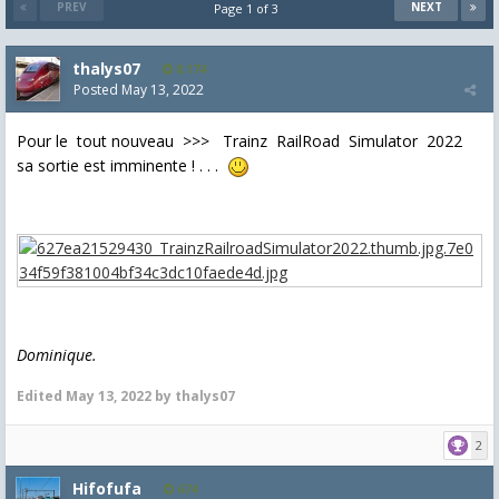
PREV
NEXT
Page 1 of 3
thalys07
8,174
Posted
May 13, 2022
Pour le tout nouveau >>> Trainz RailRoad Simulator 2022
sa sortie est imminente ! . . .
Dominique.
Edited
May 13, 2022
by thalys07
2
Hifofufa
674