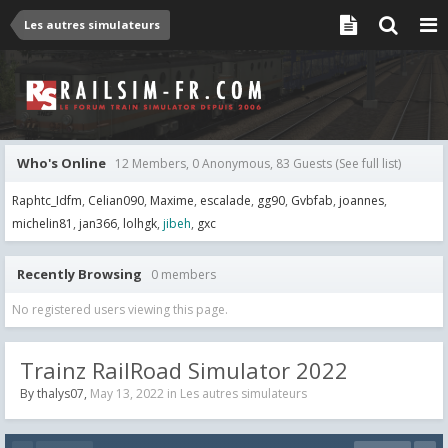
Les autres simulateurs
Who's Online
12 Members, 0 Anonymous, 83 Guests
(See full list)
Raphtc_Idfm
Celian090
Maxime
escalade
gg90
Gvbfab
joannes
michelin81
jan366
lolhgk
jibeh
gxc
Recently Browsing
0 members
No registered users viewing this page.
Trainz RailRoad Simulator 2022
By
thalys07
,
May 13, 2022
in
Les autres simulateurs