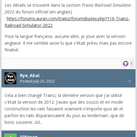
Les détails se trouvent dans la section
Trainz Railroad Simulator
2022
du forum officiel (en anglais)
:
https://forums.auran.com/trainz/forumdisplay.php?116-Trainz-
Railroad-Simulator-2022
Pour la langue française, aucune idée, je joue avec la version
anglaise. Il me semble avoir lu que c'était prévu mais pas encore
finalisé.
1
Rye_Akai
1,077
Posted
July 25, 2022
Cela a bien changé Trainz, la dernière version que j'ai utilisé
c'était la version de 2012. J'avais que des soucis et en mode
construction les rails faisaient vraiment n'importe quoi ah et
parfois les rails disparaissaient du jour au lendemain...que de
bons souvenir...lol...
jObiwan
870