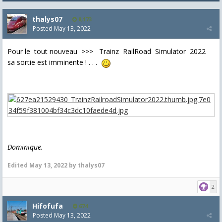
thalys07
8,173
Posted
May 13, 2022
Pour le tout nouveau >>> Trainz RailRoad Simulator 2022
sa sortie est imminente ! . . .
Dominique.
Edited
May 13, 2022
by thalys07
2
Hifofufa
674
Posted
May 13, 2022