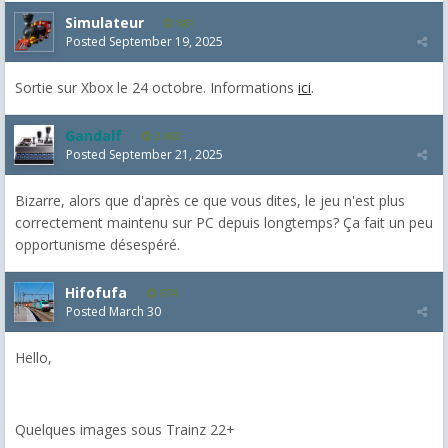
Simulateur
681
Posted
September 19, 2025
Sortie sur Xbox le 24 octobre. Informations
ici
.
Gandalf
2,463
Posted
September 21, 2025
Bizarre, alors que d'après ce que vous dites, le jeu n'est plus
correctement maintenu sur PC depuis longtemps? Ça fait un peu
opportunisme désespéré.
Hifofufa
674
Posted
March 30
Hello,
Quelques images sous Trainz 22+