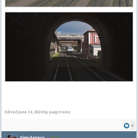
Edited
June 14, 2024
by papytrainz
9
Simulateur
681