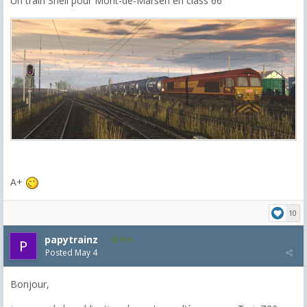
Un train Shell pour Mont-de-Marsen en class 66
A+
10
papytrainz
819
Posted
May 4
Bonjour,