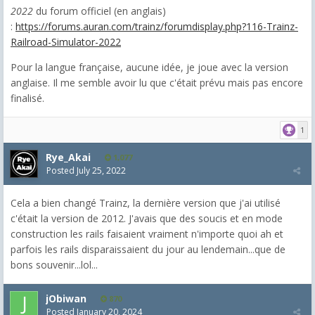
2022
du forum officiel (en anglais)
:
https://forums.auran.com/trainz/forumdisplay.php?116-Trainz-
Railroad-Simulator-2022
Pour la langue française, aucune idée, je joue avec la version
anglaise. Il me semble avoir lu que c'était prévu mais pas encore
finalisé.
1
Rye_Akai
1,077
Posted
July 25, 2022
Cela a bien changé Trainz, la dernière version que j'ai utilisé
c'était la version de 2012. J'avais que des soucis et en mode
construction les rails faisaient vraiment n'importe quoi ah et
parfois les rails disparaissaient du jour au lendemain...que de
bons souvenir...lol...
jObiwan
870
Posted
January 20, 2024