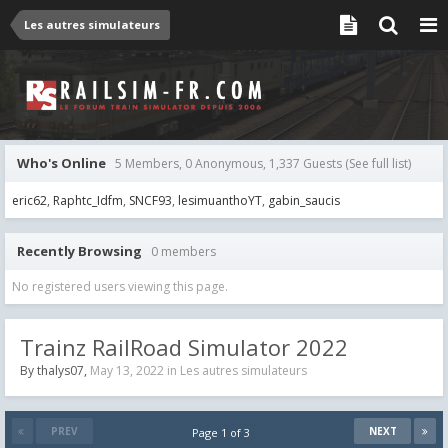
Les autres simulateurs
Who's Online
5 Members, 0 Anonymous, 1,337 Guests
(See full list)
eric62
Raphtc_Idfm
SNCF93
lesimuanthoYT
gabin_saucis
Recently Browsing
0 members
No registered users viewing this page.
Trainz RailRoad Simulator 2022
By
thalys07
,
May 13, 2022
in
Les autres simulateurs
PREV
NEXT
Page 1 of 3