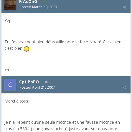
FrAcOnG
8
Posted
March 30, 2007
Yep.
Tu t'es vraiment bien débrouillé pour la face Noah!! C'est bien
c'est bien
++
Cpt PoPO
0
Posted
April 21, 2007
Merci à tous !
Je n'ai repeint qu'une seule motrice et une fausse motrice en
plus ( la 5604 ) que j'avais acheté juste avant sur ebay pour