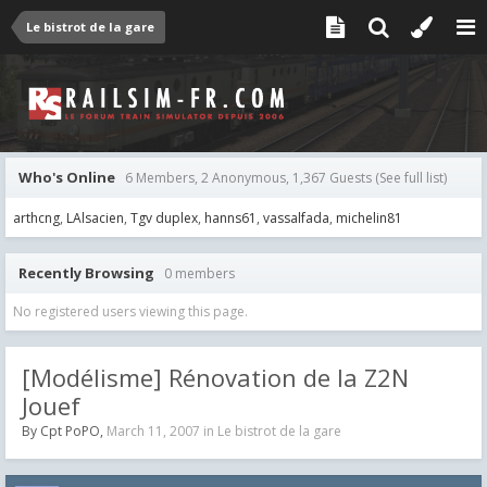
Le bistrot de la gare
Who's Online
6 Members, 2 Anonymous, 1,367 Guests
(See full list)
arthcng
LAlsacien
Tgv duplex
hanns61
vassalfada
michelin81
Recently Browsing
0 members
No registered users viewing this page.
[Modélisme] Rénovation de la Z2N
Jouef
By
Cpt PoPO
,
March 11, 2007
in
Le bistrot de la gare