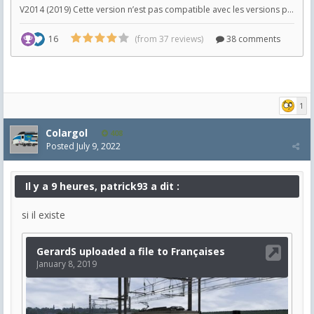
1
Colargol
408
Posted
July 9, 2022
Il y a 9 heures, patrick93 a dit :
si il existe