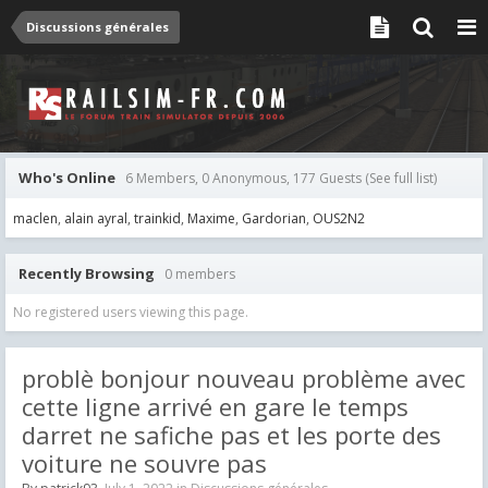
Discussions générales
Who's Online
6 Members, 0 Anonymous, 177 Guests
(See full list)
maclen
alain ayral
trainkid
Maxime
Gardorian
OUS2N2
Recently Browsing
0 members
No registered users viewing this page.
problè bonjour nouveau problème avec
cette ligne arrivé en gare le temps
darret ne safiche pas et les porte des
voiture ne souvre pas