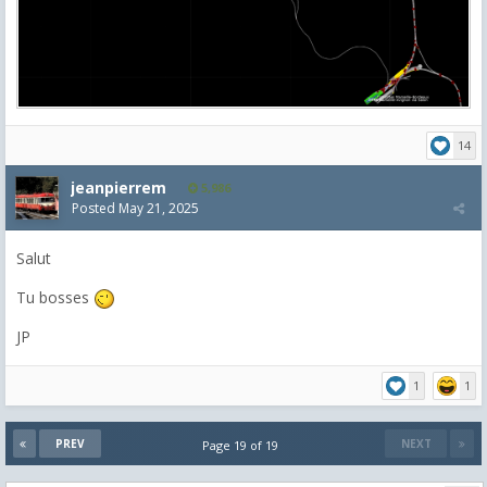
14
jeanpierrem
5,986
Posted
May 21, 2025
Salut
Tu bosses
JP
1
1
PREV
NEXT
Page 19 of 19