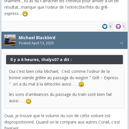
vraiment , tu as dû t'arracher les cheveux pour arriver à un tel
résultat...manque que l'odeur de l'entrecôte/frite du grill-
express....
4
1
Michael Blackbird
5,718
Posted
April 13, 2025
Il y a 6 heures, thalys07 a dit :
Oui c'est bien cela Michael, c'est comme l'odeur de la
bonne viande grillée au passage du wagon " Grill ~ Express
" on a du mal à la détectée aussi . . .
les sons d'ambiances du passage du train sont bien fait
aussi . . .
Ouai, je trouve que le volume du son de cette voiture est
disproportionné. Quand on le compare aux autres Corail, c'est
flagrant.