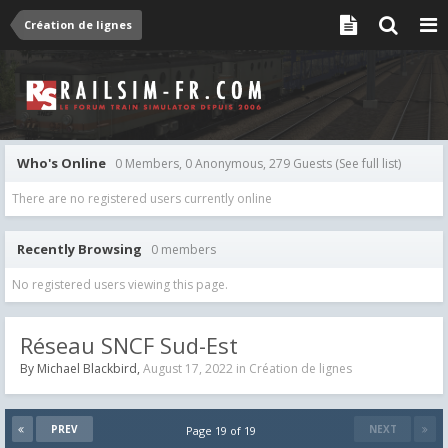
Création de lignes
Who's Online
0 Members, 0 Anonymous, 279 Guests
(See full list)
There are no registered users currently online
Recently Browsing
0 members
No registered users viewing this page.
Réseau SNCF Sud-Est
By
Michael Blackbird
,
August 17, 2022
in
Création de lignes
PREV
NEXT
Page 19 of 19