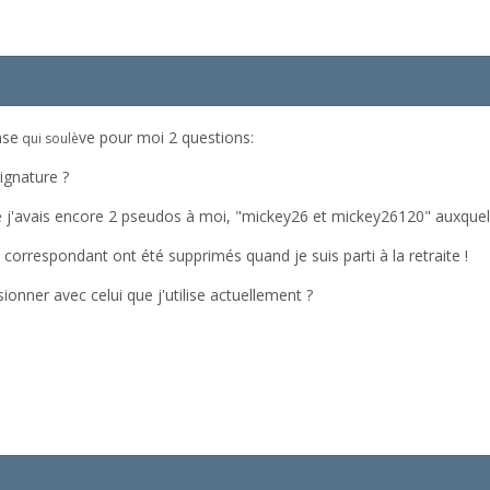
nse
ve pour moi 2 questions:
qui soulè
ignature ?
e j'avais encore 2 pseudos à moi, "mickey26 et mickey26120" auxque
 correspondant ont été supprimés quand je suis parti à la retraite !
onner avec celui que j'utilise actuellement ?