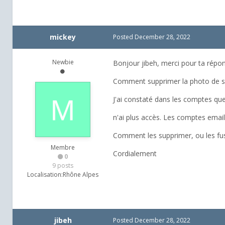
mickey
Posted
December 28, 2022
Newbie
Bonjour jibeh, merci pour ta répo
Comment supprimer la photo de s
J'ai constaté dans les comptes qu
n'ai plus accès. Les comptes email
Comment les supprimer, ou les fusi
Membre
Cordialement
0
9 posts
Localisation:
Rhône Alpes
jibeh
Posted
December 28, 2022