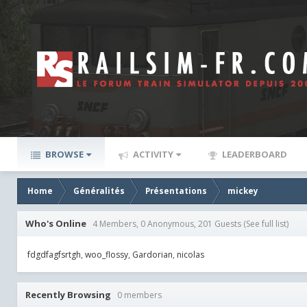
BROWSE
ACTIVITY
LEADERBOARD
Home
Généralités
Présentations
mickey
Who's Online
4 Members, 0 Anonymous, 201 Guests
(See full list)
fdgdfagfsrtgh
woo_flossy
Gardorian
nicolas
Recently Browsing
0 members