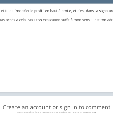
et tu as "modifier le profil" en haut à droite, et c'est dans ta signature.
as accès à cela. Mais ton explication suffit à mon sens. C'est ton adres
Create an account or sign in to comment
You need to be a member in order to leave a comment