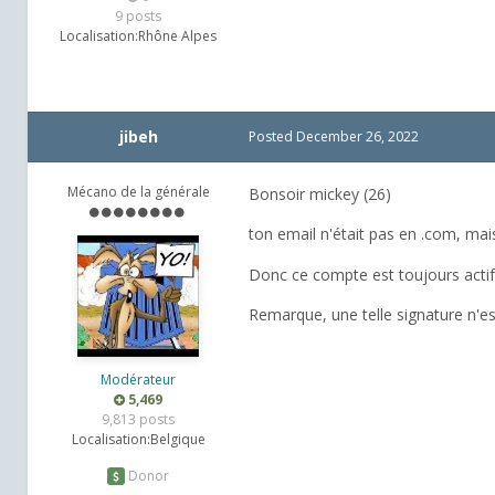
9 posts
Localisation:
Rhône Alpes
jibeh
Posted
December 26, 2022
Mécano de la générale
Bonsoir mickey (26)
ton email n'était pas en .com, mai
Donc ce compte est toujours actif
Remarque, une telle signature n'est
Modérateur
5,469
9,813 posts
Localisation:
Belgique
Donor