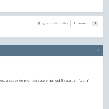
Sign in to follow this
Followers
4
est à cause de mon adresse email qui finissait en ".com"