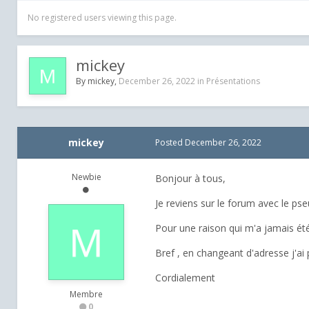
No registered users viewing this page.
mickey
By
mickey
,
December 26, 2022
in
Présentations
mickey
Posted
December 26, 2022
Newbie
Bonjour à tous,
Je reviens sur le forum avec le ps
Pour une raison qui m'a jamais ét
Bref , en changeant d'adresse j'ai
Cordialement
Membre
0