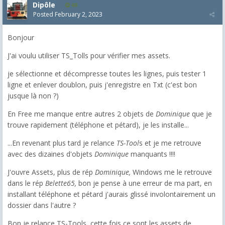
Dipôle
68
Posted
February 2, 2023
Bonjour
J'ai voulu utiliser TS_Tolls pour vérifier mes assets.
je sélectionne et décompresse toutes les lignes, puis tester 1
ligne et enlever doublon, puis j'enregistre en Txt (c'est bon
jusque là non ?)
En Free me manque entre autres 2 objets de
Dominique
que je
trouve rapidement (téléphone et pétard), je les installe...
...En revenant plus tard je relance
TS-Tool
s et je me retrouve
avec des dizaines d'objets
Dominique
manquants !!!!
J'ouvre Assets, plus de rép
Dominique,
Windows me le retrouve
dans le rép
Belette65,
bon je pense à une erreur de ma part, en
installant téléphone et pétard j'aurais glissé involontairement un
dossier dans l'autre ?
Bon je relance TS-Tools, cette fois ce sont les assets de