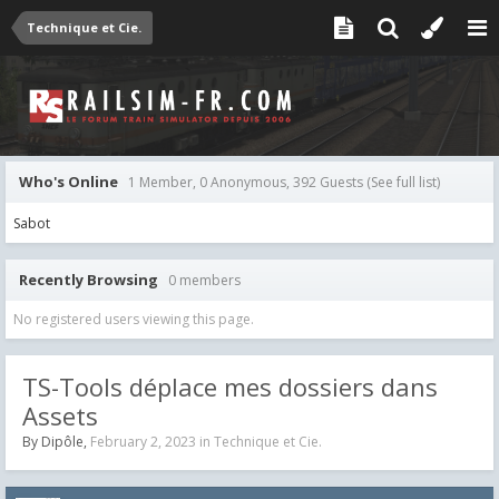
Technique et Cie.
Who's Online
1 Member, 0 Anonymous, 392 Guests
(See full list)
Sabot
Recently Browsing
0 members
No registered users viewing this page.
TS-Tools déplace mes dossiers dans
Assets
By
Dipôle
,
February 2, 2023
in
Technique et Cie.