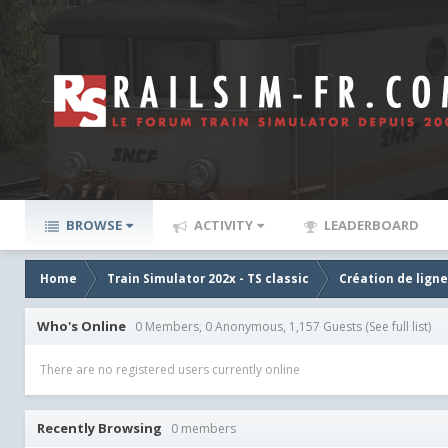
BROWSE
ACTIVITY
LEADERBOARD
Home
Train Simulator 202x - TS classic
Création de lign
Who's Online
0 Members, 0 Anonymous, 1,157 Guests
(See full list)
There are no registered users currently online
Recently Browsing
0 members