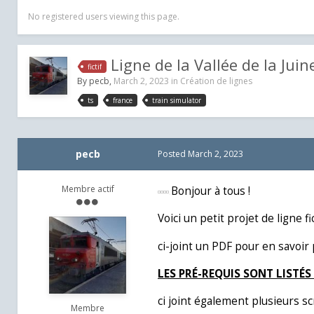
No registered users viewing this page.
Ligne de la Vallée de la Juine 
fictif
By
pecb
,
March 2, 2023
in
Création de lignes
ts
france
train simulator
pecb
Posted
March 2, 2023
Membre actif
.
Bonjour à tous !
Voici un petit projet de ligne 
ci-joint un PDF pour en savoir 
LES PRÉ-REQUIS SONT LISTÉS 
ci joint également plusieurs s
Membre