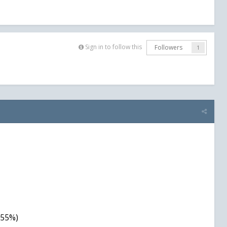
Sign in to follow this
Followers
1
 55%)