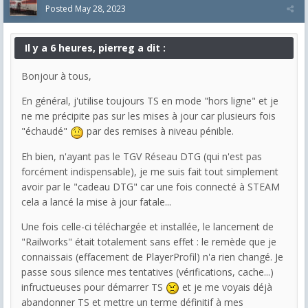
Posted
May 28, 2023
Il y a 6 heures, pierreg a dit :
Bonjour à tous,
En général, j'utilise toujours TS en mode "hors ligne" et je
ne me précipite pas sur les mises à jour car plusieurs fois
"échaudé"
par des remises à niveau pénible.
Eh bien, n'ayant pas le TGV Réseau DTG (qui n'est pas
forcément indispensable), je me suis fait tout simplement
avoir par le "cadeau DTG" car une fois connecté à STEAM
cela a lancé la mise à jour fatale...
Une fois celle-ci téléchargée et installée, le lancement de
"Railworks" était totalement sans effet : le remède que je
connaissais (effacement de PlayerProfil) n'a rien changé. Je
passe sous silence mes tentatives (vérifications, cache...)
infructueuses pour démarrer TS
et je me voyais déjà
abandonner TS et mettre un terme définitif à mes