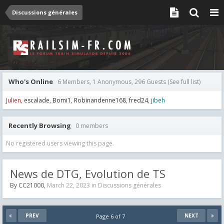
Discussions générales
Who's Online
6 Members, 1 Anonymous, 296 Guests
(See full list)
Julien
escalade
Bomi1
Robinandenne168
fred24
jibeh
Recently Browsing
0 members
No registered users viewing this page.
News de DTG, Evolution de TS
By
CC21000
,
March 22, 2023
in
Discussions générales
PREV
NEXT
Page 6 of 7