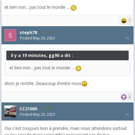
et ben non... pas tout le monde ...
1
steph78
210
Posted
May 26, 2023
il y a 19 minutes, gg90 a dit :
et ben non... pas tout le monde ...
Alors je rectifie...beaucoup d'entre nous
2
CC21000
608
Posted
May 26, 2023
Oui c'est toujours bon à prendre, mais nous attendons surtout
ce (ou ces) foutu(s) correctif(s) concernant ces foutus