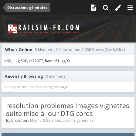
Discussions générales
Who's Online
5 Members, 0 Anonymous, 1,096 Guests
(See full list)
al60
Luigi500
cc72077
hanns61
gg90
Recently Browsing
0 members
No registered users viewing this page.
resolution problemes images vignettes
suite mise à jour DTG cores
By
bruletrain
,
May 1, 2023
in
Discussions générales