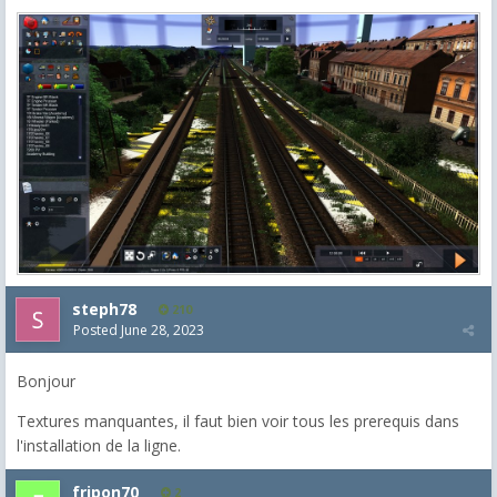
steph78
210
Posted
June 28, 2023
Bonjour
Textures manquantes, il faut bien voir tous les prerequis dans
l'installation de la ligne.
fripon70
2