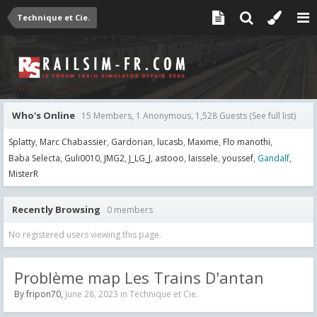
Technique et Cie.
Who's Online
15 Members, 1 Anonymous, 1,528 Guests
(See full list)
Splatty
Marc Chabassier
Gardorian
lucasb
Maxime
Flo manothi
Baba Selecta
Guli0010
JMG2
J_LG_J
astooo
laissele
youssef
Gandalf
MisterR
Recently Browsing
0 members
No registered users viewing this page.
Problème map Les Trains D'antan
By
fripon70
,
June 28, 2023
in
Technique et Cie.