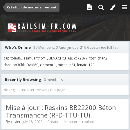
Création de matériel roulant
Who's Online
10 Members, 0 Anonymous, 219 Guests
(See full list)
capitole86
lesimuanthoYT
BENACHCHAB
cc72077
toshichan2
sharkoo30kk
DAM89
clement 1
michelin81
lenaick123
Recently Browsing
0 members
No registered users viewing this page.
Mise à jour : Reskins BB22200 Béton
Transmanche (RFD-TTU-TU)
By
xavier
,
July 18, 2023
in
Création de matériel roulant