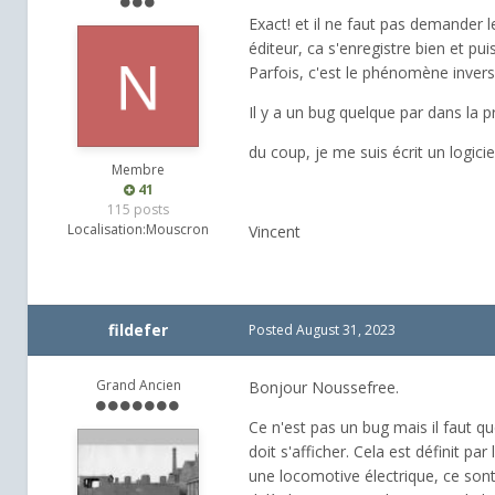
Exact! et il ne faut pas demander l
éditeur, ca s'enregistre bien et pui
Parfois, c'est le phénomène invers
Il y a un bug quelque par dans la
du coup, je me suis écrit un logici
Membre
41
115 posts
Localisation:
Mouscron
Vincent
fildefer
Posted
August 31, 2023
Grand Ancien
Bonjour Noussefree.
Ce n'est pas un bug mais il faut qu
doit s'afficher. Cela est définit pa
une locomotive électrique, ce sont l