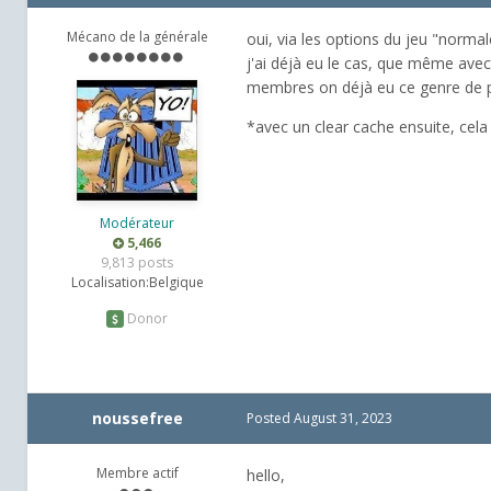
Mécano de la générale
oui, via les options du jeu "norma
j'ai déjà eu le cas, que même avec 
membres on déjà eu ce genre de p
*avec un clear cache ensuite, cela 
Modérateur
5,466
9,813 posts
Localisation:
Belgique
Donor
noussefree
Posted
August 31, 2023
Membre actif
hello,