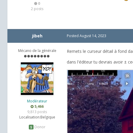
0
2 posts
jibeh
Posted
August 14, 2023
Mécano de la générale
Remets le curseur détail à fond da
dans l'éditeur tu devrais avoir ± 
Modérateur
5,466
9,813 posts
Localisation:
Belgique
Donor