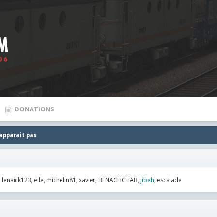
DONATIONS
 apparait pas
lenaick123
eile
michelin81
xavier
BENACHCHAB
jibeh
escalade