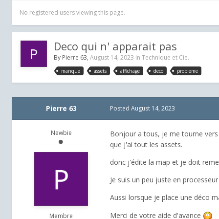
No registered users viewing this page.
Deco qui n' apparait pas
By
Pierre 63
,
August 14, 2023
in
Technique et Cie.
manque
assets
affichage
deco
probleme
Pierre 63
Posted
August 14, 2023
Newbie
Bonjour a tous, je me tourne vers 
que j'ai tout les assets.
donc j'édite la map et je doit reme
Je suis un peu juste en processeur
Aussi lorsque je place une déco m
Merci de votre aide d'avance
Membre