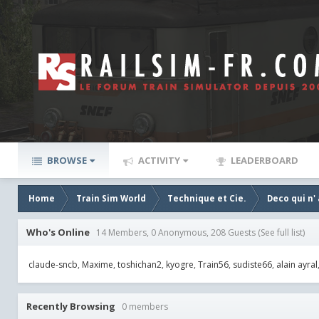
BROWSE
ACTIVITY
LEADERBOARD
Home
Train Sim World
Technique et Cie.
Deco qui n'
Who's Online
14 Members, 0 Anonymous, 208 Guests
(See full list)
claude-sncb
Maxime
toshichan2
kyogre
Train56
sudiste66
alain ayral
Recently Browsing
0 members