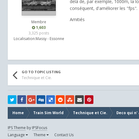
delà de, par exemple, 1000m, la l
conséquent, d'améliorer les "fps".
Amitiés
Membre
1,603
3,325 posts
Localisation:
Massy - Essonne
GO TO TOPIC LISTING
Technique et Cie.
Home
Train Sim World
Technique et Cie.
Deco qui n'
IPS Theme
by
IPSFocus
Language
Theme
Contact Us