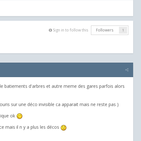
Sign in to follow this
Followers
1
 de batiements d'arbres et autre meme des gares parfois alors
ouris sur une déco invisible ca apparait mais ne reste pas )
phique ok
e mais il n y a plus les décos