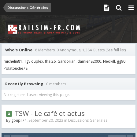
Discussions Générales
Who's Online
8 Members, 0 Anonymous, 1,384 Guests
(See full list)
michelin81
Tgv duplex
thai26
Gardorian
damien82000
Neokill
gg90
Polatouche78
Recently Browsing
0 members
No registered users viewing this page.
TSW - Le café et actus
By
goupil74
,
September 20, 2023
in
Discussions Générales