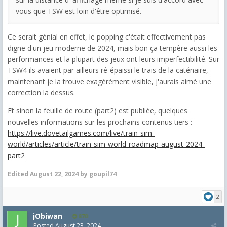
vous que TSW est loin d'être optimisé.
Ce serait génial en effet, le popping c'était effectivement pas
digne d'un jeu moderne de 2024, mais bon ça tempère aussi les
performances et la plupart des jeux ont leurs imperfectibilité. Sur
TSW4 ils avaient par ailleurs ré-épaissi le trais de la caténaire,
maintenant je la trouve exagérément visible, j'aurais aimé une
correction la dessus.
Et sinon la feuille de route (part2) est publiée, quelques
nouvelles informations sur les prochains contenus tiers :
https://live.dovetailgames.com/live/train-sim-
world/articles/article/train-sim-world-roadmap-august-2024-
part2
Edited
August 22, 2024
by goupil74
2
jObiwan
870
Posted
August 23, 2024