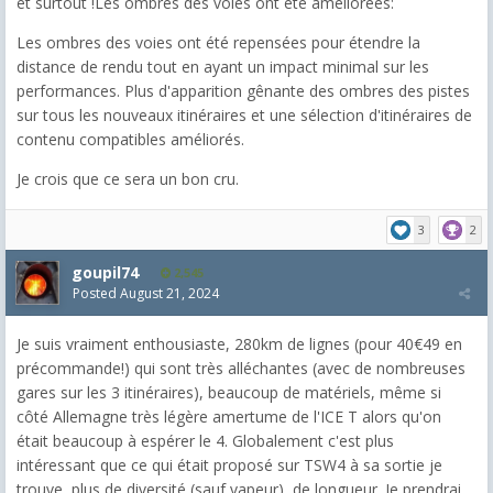
et surtout !Les ombres des voies ont été améliorées:
Les ombres des voies ont été repensées pour étendre la
distance de rendu tout en ayant un impact minimal sur les
performances. Plus d'apparition gênante des ombres des pistes
sur tous les nouveaux itinéraires et une sélection d'itinéraires de
contenu compatibles améliorés.
Je crois que ce sera un bon cru.
3
2
goupil74
2,545
Posted
August 21, 2024
Je suis vraiment enthousiaste, 280km de lignes (pour 40€49 en
précommande!) qui sont très alléchantes (avec de nombreuses
gares sur les 3 itinéraires), beaucoup de matériels, même si
côté Allemagne très légère amertume de l'ICE T alors qu'on
était beaucoup à espérer le 4. Globalement c'est plus
intéressant que ce qui était proposé sur TSW4 à sa sortie je
trouve, plus de diversité (sauf vapeur), de longueur. Je prendrai