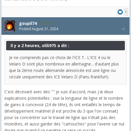
1
goupil74
2,545
Posted
August 21, 2024
Il y a 2 heures, olili975 a dit :
Je ne comprends pas ce choix de l'ICE T.. L'ICE 4 ou le
Velaro D sont plus nombreux en allemagne... d'autant plus
que la 2ème route allemande annoncée est une ligne ou
circule uniquement des ICE Velaro D (Paris-frankfurt)
C'est décevant avec des "" je suis d'accord, mais j'ai deux
explications potentielles : vue la longueur de ligne et le nombre
de gares à concevoir (24 de tête), ils ont entaillés le temps de
développement matériel (il est proche du 3 que l'on connait)
pour se concentrer sur le travail de ligne qui n'était pas des
moindres, et aussi garder des "cartouches" pour l'avenir car nul
doute que quand il va paraitre ce sera un succès.