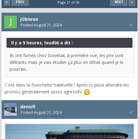
PREV
NEXT
Page 21 of 50
jObiwan
870
Posted
August 21, 2024
Il y a 9 heures, loud06 a dit :
Ils ont fumés chez Dovetail, à première vue, les prix sont
délirants mais je vais étudier ça plus en détail quand je le
pourrais...
C'est dans la fourchette habituelle ! Après tu peux attendre les
promos généralement assez agressifs.
denisfl
1,522
Posted
August 21, 2024