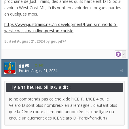
prochaine de Just Trains, des années qu'ils harcèlent DTG pour
avoir la West Cost ML, là ils vont en avoir deux longues parties
en quelques mois.
https://www.justtrains.net/in-development/train-sim-world-5-
west-coast-main-line-preston-carlisle
Edited
August 21, 2024
by goupil74
2
gg90
263
Posted
August 21, 2024
Il y a 11 heures, olili975 a dit :
Je ne comprends pas ce choix de l'ICE T.. L'ICE 4 ou le
Velaro D sont plus nombreux en allemagne... d'autant plus
que la 2ème route allemande annoncée est une ligne ou
circule uniquement des ICE Velaro D (Paris-frankfurt)