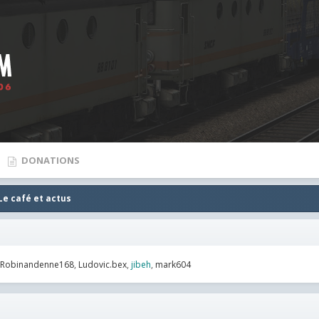
DONATIONS
Le café et actus
Robinandenne168
Ludovic.bex
jibeh
mark604