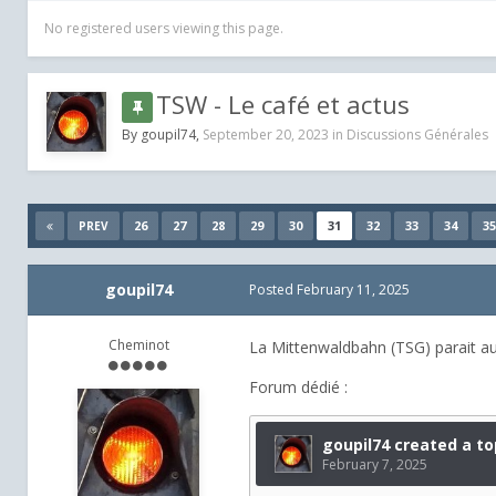
No registered users viewing this page.
TSW - Le café et actus
By
goupil74
,
September 20, 2023
in
Discussions Générales
26
27
28
29
30
31
32
33
34
35
PREV
goupil74
Posted
February 11, 2025
Cheminot
La Mittenwaldbahn (TSG) parait au
Forum dédié :