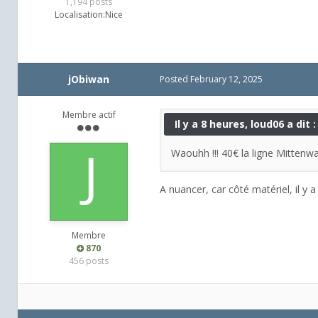
1,194 posts
Localisation:
Nice
jObiwan
Posted
February 12, 2025
Membre actif
Il y a 8 heures, loud06 a dit :
Waouhh !!! 40€ la ligne Mittenw
A nuancer, car côté matériel, il y
Membre
870
456 posts