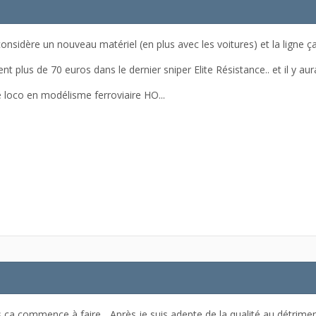
onsidère un nouveau matériel (en plus avec les voitures) et la ligne ça
nt plus de 70 euros dans le dernier sniper Elite Résistance.. et il y a
e loco en modélisme ferroviaire HO...
 ça commence à faire... Après je suis adepte de la qualité au détrimen