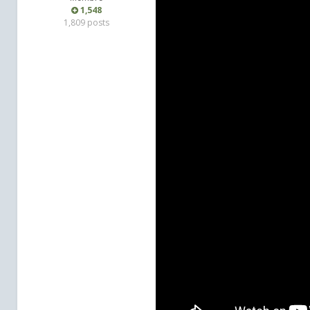
1,548
1,809 posts