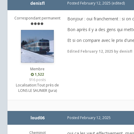
denisfl
Posted
February 12, 2025
(edited)
Correspondant permanent
Bonjour : oui franchement : si on c
Bon après il y a des gens qui mette
Et si on compare avec le prix d'un
Edited
February 12, 2025
by denisfl
Membre
1,522
916 posts
Localisation:
Tout près de
LONS LE SAUNIER (Jura)
loud06
Posted
February 12, 2025
Cheminot
oui ça les vaut effectivement, mais