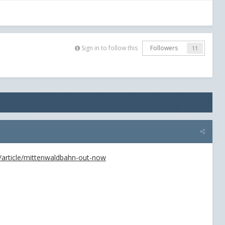
Sign in to follow this
Followers
11
es/article/mittenwaldbahn-out-now