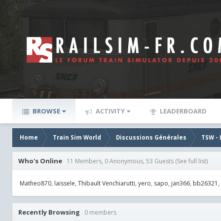
BROWSE
ACTIVITY
LEADERBOARD
Home
Train Sim World
Discussions Générales
TSW - 
Who's Online
11 Members, 0 Anonymous, 53 Guests
(See full list)
Matheo870
laissele
Thibault Venchiarutti
yero
sapo
jan366
bb26321
Recently Browsing
0 members