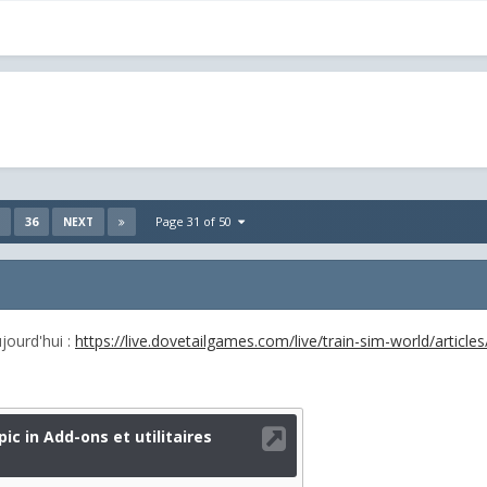
36
Page 31 of 50
NEXT
jourd'hui :
https://live.dovetailgames.com/live/train-sim-world/articl