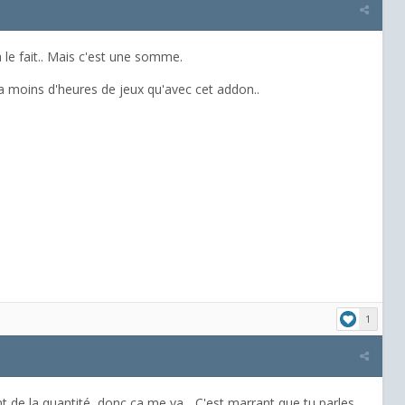
 le fait.. Mais c'est une somme.
ura moins d'heures de jeux qu'avec cet addon..
1
t de la quantité, donc ça me va... C'est marrant que tu parles