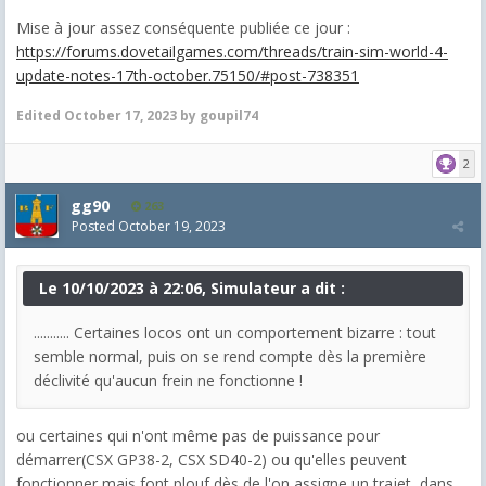
Mise à jour assez conséquente publiée ce jour :
https://forums.dovetailgames.com/threads/train-sim-world-4-
update-notes-17th-october.75150/#post-738351
Edited
October 17, 2023
by goupil74
2
gg90
263
Posted
October 19, 2023
Le 10/10/2023 à 22:06, Simulateur a dit :
........... Certaines locos ont un comportement bizarre : tout
semble normal, puis on se rend compte dès la première
déclivité qu'aucun frein ne fonctionne !
ou certaines qui n'ont même pas de puissance pour
démarrer(CSX GP38-2, CSX SD40-2) ou qu'elles peuvent
fonctionner mais font plouf dès de l'on assigne un trajet, dans