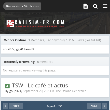
Discussions Générales
Who's Online
3 Members, 0 Anonymous, 1,116 Guests
(See full list)
cc72077
gg90
tarin83
Recently Browsing
0 members
No registered users viewing this page.
TSW - Le café et actus
By
goupil74
,
September 20, 2023
in
Discussions Générales
PREV
NEXT
Page 4 of 50