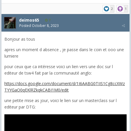
2
1
deimos65
7
Posted
October 8, 2023
Bonjour as tous
apres un moment d absence , je passe dans le coin et ooo une
lumiere
pour ceux que ca intéresse voici un lien vers une doc sur l
editeur de tsw4 fait par la communauté anglo:
https://docs.google.com/document/d/1I6AABG0TIIS1Cg8ccXWz
TYYGaO0qEKlRZkqkCABI1M0/edit
une petite mise as jour, voici le lien sur un masterclass sur l
editeur par DTG: