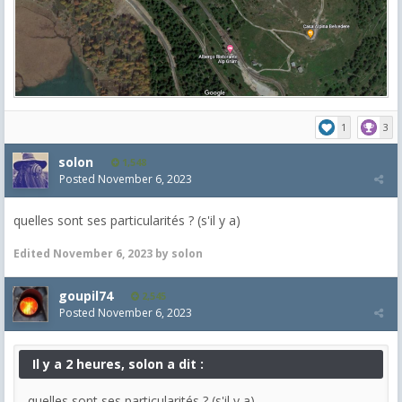
1
3
solon
1,548
Posted
November 6, 2023
quelles sont ses particularités ? (s'il y a)
Edited
November 6, 2023
by solon
goupil74
2,545
Posted
November 6, 2023
Il y a 2 heures, solon a dit :
quelles sont ses particularités ? (s'il y a)