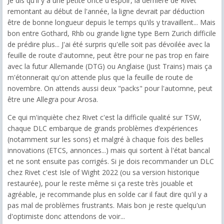
Je dis qu'il y a une petite once d'espoir, la dernière de Rivet
remontant au début de l'année, la ligne devrait par déduction
être de bonne longueur depuis le temps qu'ils y travaillent... Mais
bon entre Gothard, Rhb ou grande ligne type Bern Zurich difficile
de prédire plus... J'ai été surpris qu'elle soit pas dévoilée avec la
feuille de route d'automne, peut être pour ne pas trop en faire
avec la futur Allemande (DTG) ou Anglaise (Just Trains) mais ça
m'étonnerait qu'on attende plus que la feuille de route de
novembre. On attends aussi deux "packs" pour l'automne, peut
être une Allegra pour Arosa.
Ce qui m'inquiète chez Rivet c'est la difficile qualité sur TSW,
chaque DLC embarque de grands problèmes d’expériences
(notamment sur les sons) et malgré à chaque fois des belles
innovations (ETCS, annonces...) mais qui sortent à l'état bancal
et ne sont ensuite pas corrigés. Si je dois recommander un DLC
chez Rivet c'est Isle of Wight 2022 (ou sa version historique
restaurée), pour le reste même si ça reste très jouable et
agréable, je recommande plus en solde car il faut dire qu'il y a
pas mal de problèmes frustrants. Mais bon je reste quelqu'un
d'optimiste donc attendons de voir...