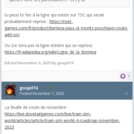
tu peux te fier à la ligne qui existe sur TSC qui serait
probablement reprise :
https://rivet-
games.com/fr/product/bernina-pass-st-moritz-poschiavo-route-
add-on/
Ou (ce sera pas la ligne entière qui se reprise)
https://fr.wikipedia.org/wiki/Ligne_de_la_Bernina
Edited
November 6, 2023
by goupil74
1
goupil74
2,545
Posted
November 7, 2023
La feuille de route de novembre :
https://live.dovetailgames.com/live/train-sim-
world/articles/article/train-sim-world-4-roadmap-november-
2023