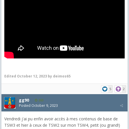
Edited
October 12, 2023
by deimos65
5
2
gg90
263
Posted
October 9, 2023
Vendredi j'ai pu enfin avoir accès à mes contenus de base de
TSW3 et hier à ceux de TSW2 sur mon TSW4, petit (ou grand!)