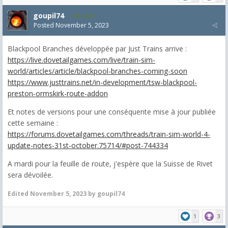
goupil74
2,545
Posted
November 5, 2023
Blackpool Branches développée par Just Trains arrive :
https://live.dovetailgames.com/live/train-sim-
world/articles/article/blackpool-branches-coming-soon
https://www.justtrains.net/in-development/tsw-blackpool-
preston-ormskirk-route-addon
Et notes de versions pour une conséquente mise à jour publiée
cette semaine :
https://forums.dovetailgames.com/threads/train-sim-world-4-
update-notes-31st-october.75714/#post-744334
A mardi pour la feuille de route, j'espère que la Suisse de Rivet
sera dévoilée.
Edited
November 5, 2023
by goupil74
1
3