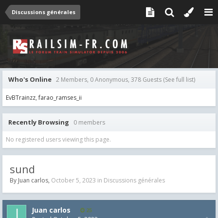
Discussions générales
Who's Online
2 Members, 0 Anonymous, 378 Guests
(See full list)
EvBTrainzz
farao_ramses_ii
Recently Browsing
0 members
No registered users viewing this page.
sund
By
Juan carlos
,
October 5, 2023
in
Discussions générales
Juan carlos
25