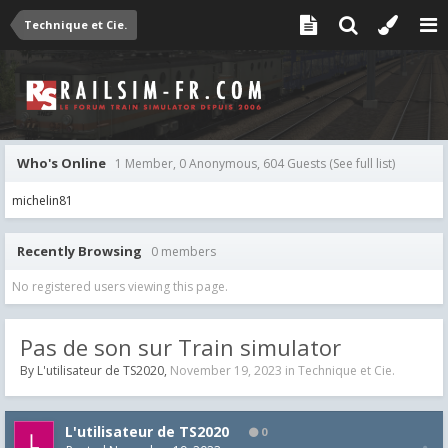
Technique et Cie.
Who's Online
1 Member, 0 Anonymous, 604 Guests
(See full list)
michelin81
Recently Browsing
0 members
No registered users viewing this page.
Pas de son sur Train simulator
By
L'utilisateur de TS2020
,
November 19, 2023
in
Technique et Cie.
L'utilisateur de TS2020
0