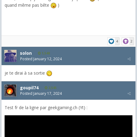
quand même pas bête
)
4
2
solon
1,548
Posted
January 12, 2024
je te dirai à sa sortie
goupil74
2,545
Posted
January 17, 2024
Test fr de la ligne par geekgaming.ch (Yt) :