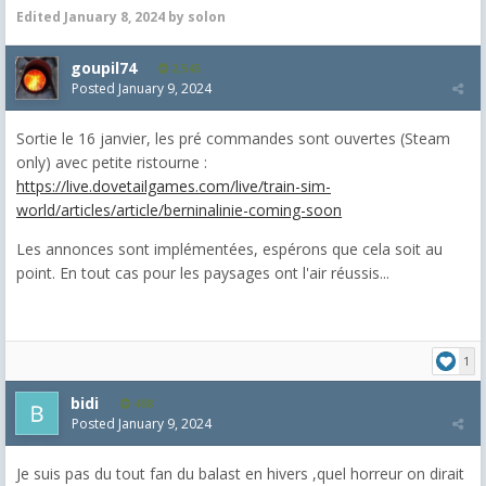
Edited
January 8, 2024
by solon
goupil74
2,545
Posted
January 9, 2024
Sortie le 16 janvier, les pré commandes sont ouvertes (Steam
only) avec petite ristourne :
https://live.dovetailgames.com/live/train-sim-
world/articles/article/berninalinie-coming-soon
Les annonces sont implémentées, espérons que cela soit au
point. En tout cas pour les paysages ont l'air réussis...
1
bidi
498
Posted
January 9, 2024
Je suis pas du tout fan du balast en hivers ,quel horreur on dirait