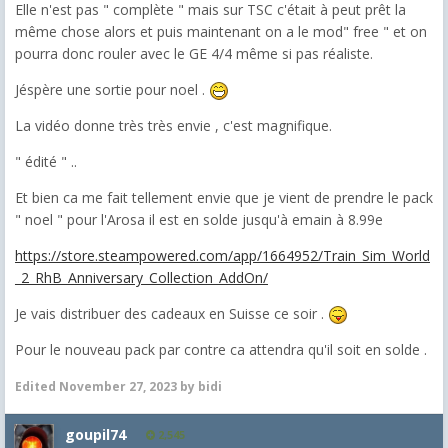
Elle n'est pas " complète " mais sur TSC c'était à peut prêt la
même chose alors et puis maintenant on a le mod" free " et on
pourra donc rouler avec le GE 4/4 même si pas réaliste.
Jéspère une sortie pour noel .
La vidéo donne très très envie , c'est magnifique.
" édité " ..
Et bien ca me fait tellement envie que je vient de prendre le pack
" noel " pour l'Arosa il est en solde jusqu'à emain à 8.99e
https://store.steampowered.com/app/1664952/Train_Sim_World
_2_RhB_Anniversary_Collection_AddOn/
Je vais distribuer des cadeaux en Suisse ce soir .
Pour le nouveau pack par contre ca attendra qu'il soit en solde .
Edited
November 27, 2023
by bidi
goupil74
2,545