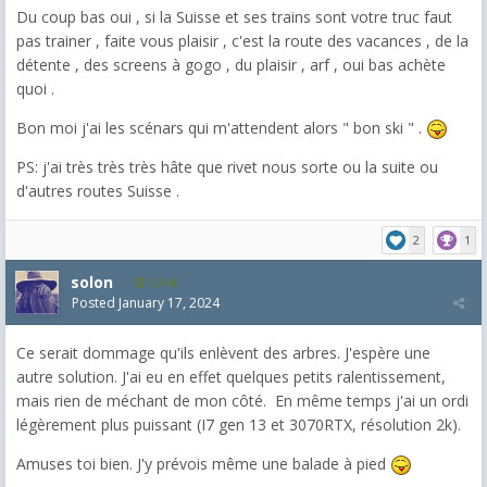
Du coup bas oui , si la Suisse et ses trains sont votre truc faut
pas trainer , faite vous plaisir , c'est la route des vacances , de la
détente , des screens à gogo , du plaisir , arf , oui bas achète
quoi .
Bon moi j'ai les scénars qui m'attendent alors " bon ski " .
PS: j'ai très très très hâte que rivet nous sorte ou la suite ou
d'autres routes Suisse .
2
1
solon
1,548
Posted
January 17, 2024
Ce serait dommage qu'ils enlèvent des arbres. J'espère une
autre solution. J'ai eu en effet quelques petits ralentissement,
mais rien de méchant de mon côté. En même temps j'ai un ordi
légèrement plus puissant (I7 gen 13 et 3070RTX, résolution 2k).
Amuses toi bien. J'y prévois même une balade à pied