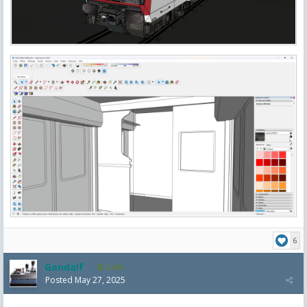
6
Gandalf
2,463
Posted
May 27, 2025