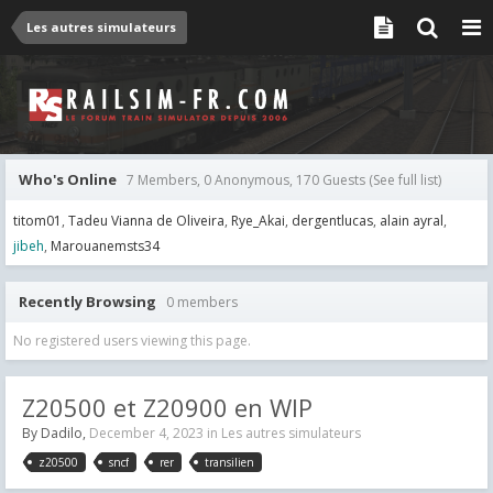
Les autres simulateurs
Who's Online
7 Members, 0 Anonymous, 170 Guests
(See full list)
titom01
Tadeu Vianna de Oliveira
Rye_Akai
dergentlucas
alain ayral
jibeh
Marouanemsts34
Recently Browsing
0 members
No registered users viewing this page.
Z20500 et Z20900 en WIP
By
Dadilo
,
December 4, 2023
in
Les autres simulateurs
z20500
sncf
rer
transilien