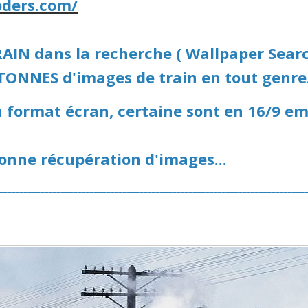
oders.com/
RAIN dans la recherche ( Wallpaper Searc
TONNES d'images de train en tout genre
u format écran, certaine sont en 16/9 em
onne récupération d'images...
__________________________________________________________________________