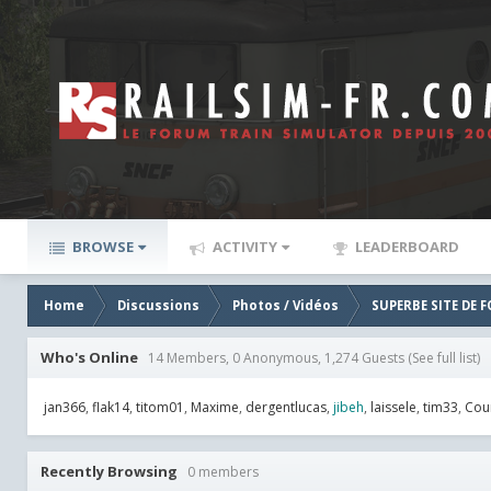
BROWSE
ACTIVITY
LEADERBOARD
Home
Discussions
Photos / Vidéos
SUPERBE SITE DE 
Who's Online
14 Members, 0 Anonymous, 1,274 Guests
(See full list)
jan366
flak14
titom01
Maxime
dergentlucas
jibeh
laissele
tim33
Cou
Recently Browsing
0 members