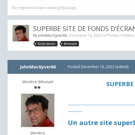
No registered users viewing this page.
SUPERBE SITE DE FONDS D’ÉCRA
By
JohnMacGyver66
,
December 16, 2023
in
Photos / Vidéos
fonds décran
ferroviare
JohnMacGyver66
Posted
December 16, 2023
(edited)
Membre débutant
SUPERBE 
_____________________________________
________
Un autre site super
Membre