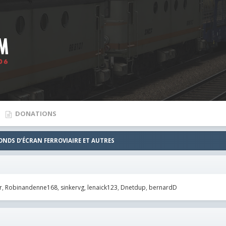
DONATIONS
FONDS D’ÉCRAN FERROVIAIRE ET AUTRES
r
Robinandenne168
sinkervg
lenaick123
Dnetdup
bernardD