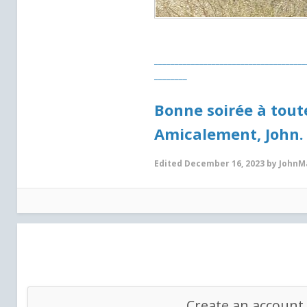
_____________________________________
________
Bonne soirée à toute
Amicalement, John.
Edited
December 16, 2023
by JohnM
Create an account