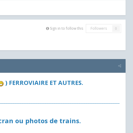
Sign in to follow this
Followers
0
) FERROVIAIRE ET AUTRES.
____________________________________________________________________
cran ou photos de trains.