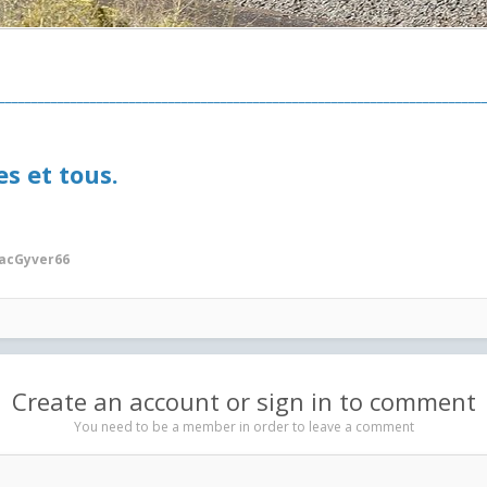
__________________________________________________________________________
s et tous.
acGyver66
Create an account or sign in to comment
You need to be a member in order to leave a comment