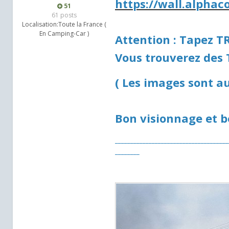
https://wall.alphac
51
61 posts
Localisation:
Toute la France (
En Camping-Car )
Attention : Tapez T
Vous trouverez des 
( Les images sont a
Bon visionnage et b
_____________________________________
________