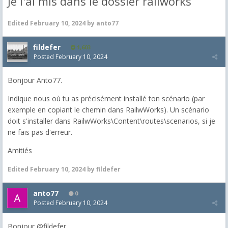
Je l'ai mis dans le dossier railworks
Edited
February 10, 2024
by anto77
fildefer
1,603
Posted
February 10, 2024
Bonjour Anto77.
Indique nous où tu as précisément installé ton scénario (par
exemple en copiant le chemin dans RailwWorks). Un scénario
doit s'installer dans RailwWorks\Content\routes\scenarios, si je
ne fais pas d'erreur.
Amitiés
Edited
February 10, 2024
by fildefer
anto77
0
Posted
February 10, 2024
Bonjour
@
fildefer