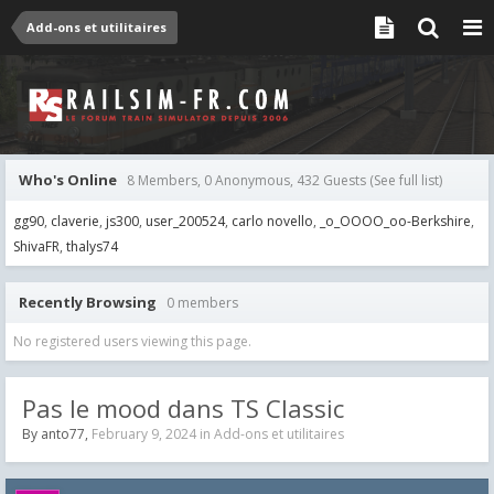
Add-ons et utilitaires
Who's Online
8 Members, 0 Anonymous, 432 Guests
(See full list)
gg90
claverie
js300
user_200524
carlo novello
_o_OOOO_oo-Berkshire
ShivaFR
thalys74
Recently Browsing
0 members
No registered users viewing this page.
Pas le mood dans TS Classic
By
anto77
,
February 9, 2024
in
Add-ons et utilitaires