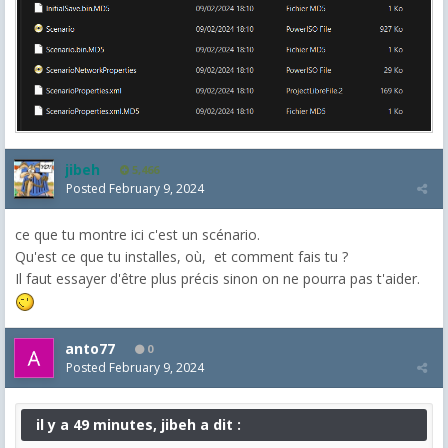
jibeh
5,466
Posted
February 9, 2024
ce que tu montre ici c'est un scénario.
Qu'est ce que tu installes, où, et comment fais tu ?
Il faut essayer d'être plus précis sinon on ne pourra pas t'aider.
anto77
0
Posted
February 9, 2024
il y a 49 minutes, jibeh a dit :