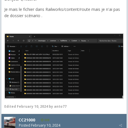
Je mais le fichier dans Railworks/content/route mais je n'ai pas
de dossier scénario .
Edited
February 10, 2024
by anto77
CC21000
608
Posted
February 10, 2024