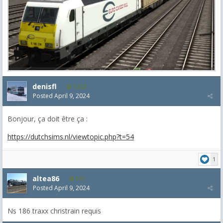
denisfl
1,522
Posted
April 9, 2024
Bonjour, ça doit être ça :
https://dutchsims.nl/viewtopic.php?t=54
1
altea86
127
Posted
April 9, 2024
Ns 186 traxx christrain requis