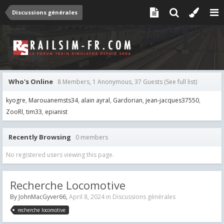
Discussions générales
Who's Online
8 Members, 1 Anonymous, 37 Guests
(See full list)
kyogre
Marouanemsts34
alain ayral
Gardorian
jean-jacques37550
ZooRl
tim33
epianist
Recently Browsing
0 members
No registered users viewing this page.
Recherche Locomotive
By
JohnMacGyver66
,
April 8, 2024
in
Discussions générales
recherche locomotive