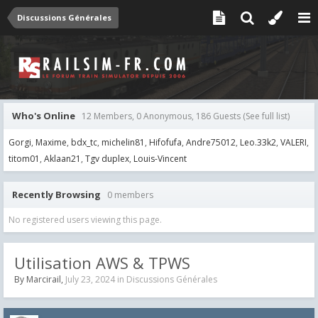
Discussions Générales
Who's Online
12 Members, 0 Anonymous, 186 Guests
(See full list)
Gorgi
Maxime
bdx_tc
michelin81
Hifofufa
Andre75012
Leo.33k2
VALERI
titom01
Aklaan21
Tgv duplex
Louis-Vincent
Recently Browsing
0 members
No registered users viewing this page.
Utilisation AWS & TPWS
By
Marcirail
,
July 23, 2024
in
Discussions Générales