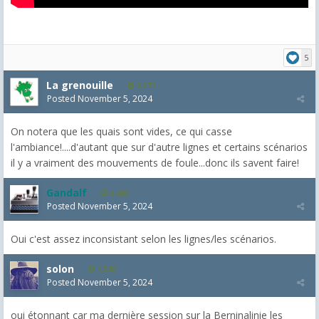
5
La grenouille
3,271
Posted
November 5, 2024
On notera que les quais sont vides, ce qui casse
l'ambiance!....d'autant que sur d'autre lignes et certains scénarios
il y a vraiment des mouvements de foule...donc ils savent faire!
Gandalf
2,463
Posted
November 5, 2024
Oui c'est assez inconsistant selon les lignes/les scénarios.
solon
1,548
Posted
November 5, 2024
oui étonnant car ma dernière session sur la
Berninalinie les