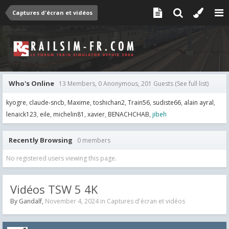
Captures d'écran et vidéos
Who's Online
13 Members, 0 Anonymous, 201 Guests
(See full list)
kyogre
claude-sncb
Maxime
toshichan2
Train56
sudiste66
alain ayral
lenaick123
eile
michelin81
xavier
BENACHCHAB
jibeh
Recently Browsing
0 members
No registered users viewing this page.
Vidéos TSW 5 4K
By
Gandalf
,
November 4, 2024
in
Captures d'écran et vidéos