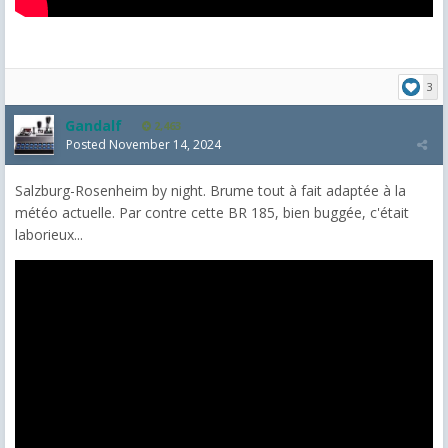
3
Gandalf
2,463
Posted
November 14, 2024
Salzburg-Rosenheim by night. Brume tout à fait adaptée à la
météo actuelle. Par contre cette BR 185, bien buggée, c'était
laborieux...