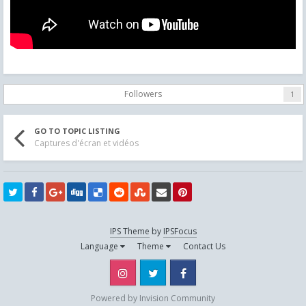
Followers
1
GO TO TOPIC LISTING
Captures d'écran et vidéos
IPS Theme
by
IPSFocus
Language
Theme
Contact Us
Instagram
Twitter
Facebook
Powered by Invision Community