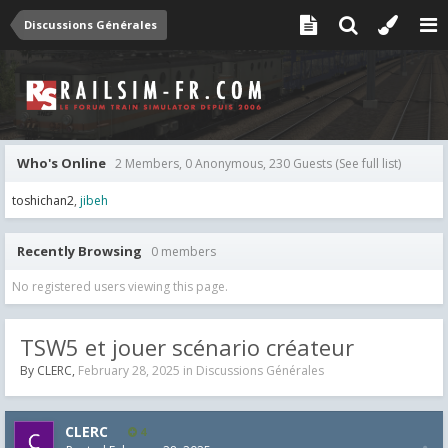
Discussions Générales
Who's Online
2 Members, 0 Anonymous, 230 Guests
(See full list)
toshichan2
jibeh
Recently Browsing
0 members
No registered users viewing this page.
TSW5 et jouer scénario créateur
By
CLERC
,
February 28, 2025
in
Discussions Générales
CLERC
4