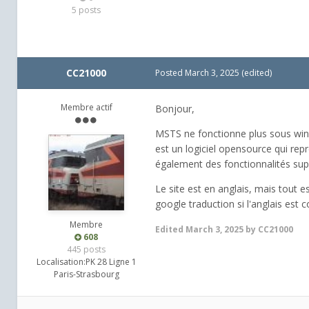
5 posts
CC21000
Posted
March 3, 2025
(edited)
Membre actif
Bonjour,
MSTS ne fonctionne plus sous windo
est un logiciel opensource qui rep
également des fonctionnalités sup
Le site est en anglais, mais tout es
google traduction si l'anglais est 
Membre
Edited
March 3, 2025
by CC21000
608
445 posts
Localisation:
PK 28 Ligne 1
Paris-Strasbourg