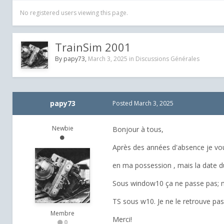
No registered users viewing this page.
TrainSim 2001
By
papy73
,
March 3, 2025
in
Discussions Générales
papy73
Posted
March 3, 2025
Newbie
Bonjour à tous,
Après des années d'absence je voud
en ma possession , mais la date du
Sous window10 ça ne passe pas; mai
TS sous w10. Je ne le retrouve pas
Membre
Merci!
0