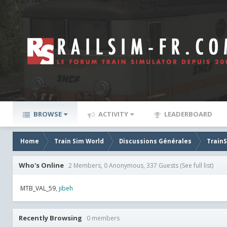
BROWSE
ACTIVITY
LEADERBOARD
Home
Train Sim World
Discussions Générales
Train
Who's Online
2 Members, 0 Anonymous, 337 Guests
(See full list)
MTB_VAL_59
jibeh
Recently Browsing
0 members