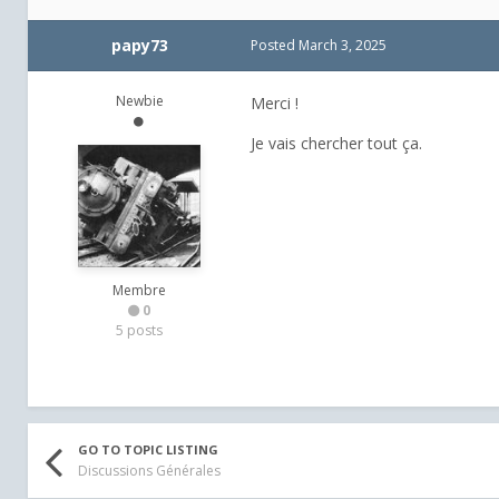
papy73
Posted
March 3, 2025
Newbie
Merci !
Je vais chercher tout ça.
Membre
0
5 posts
GO TO TOPIC LISTING
Discussions Générales