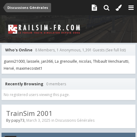
Discussions Générales
Who's Online
8 Members, 1 Anonymous, 1,391 Guests
(See full list)
gianni21000
laissele
jan366
La grenouille
nicolas
Thibault Venchiarutti
Hervé
maximecostet1
Recently Browsing
0 members
No registered users viewing this page.
TrainSim 2001
By
papy73
,
March 3, 2025
in
Discussions Générales