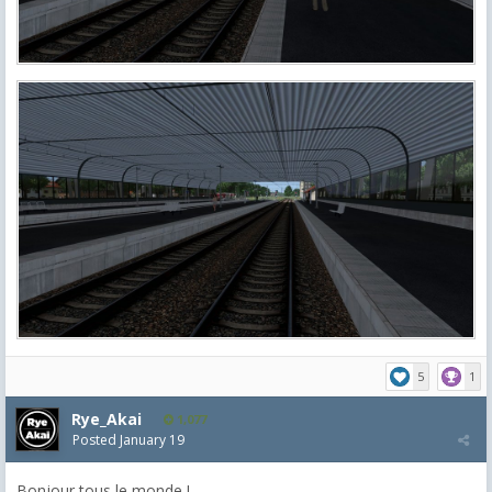
5
1
Rye_Akai
1,077
Posted
January 19
Bonjour tous le monde !