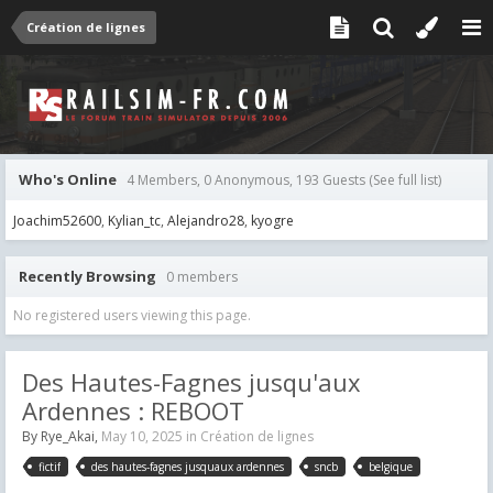
Création de lignes
Who's Online
4 Members, 0 Anonymous, 193 Guests
(See full list)
Joachim52600
Kylian_tc
Alejandro28
kyogre
Recently Browsing
0 members
No registered users viewing this page.
Des Hautes-Fagnes jusqu'aux
Ardennes : REBOOT
By
Rye_Akai
,
May 10, 2025
in
Création de lignes
fictif
des hautes-fagnes jusquaux ardennes
sncb
belgique