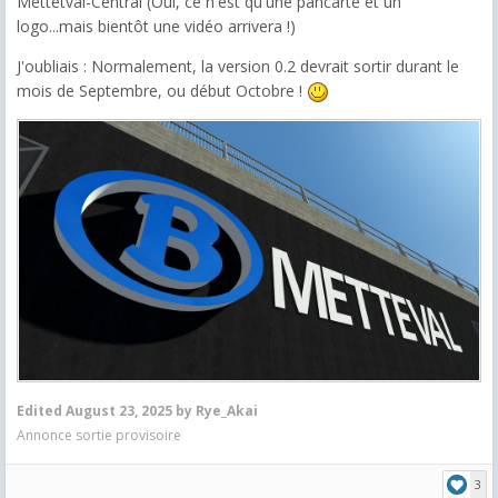
Mettetval-Central (Oui, ce n'est qu'une pancarte et un
logo...mais bientôt une vidéo arrivera !)
J'oubliais : Normalement, la version 0.2 devrait sortir durant le
mois de Septembre, ou début Octobre !
Edited
August 23, 2025
by Rye_Akai
Annonce sortie provisoire
3