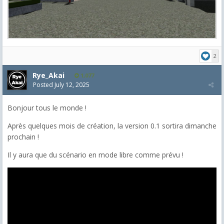
2
Rye_Akai
1,077
Posted
July 12, 2025
Bonjour tous le monde !
Après quelques mois de création, la version 0.1 sortira dimanche
prochain !
Il y aura que du scénario en mode libre comme prévu !