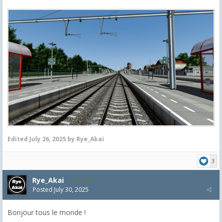
Edited
July 26, 2025
by Rye_Akai
3
Rye_Akai
1,077
Posted
July 30, 2025
Bonjour tous le monde !