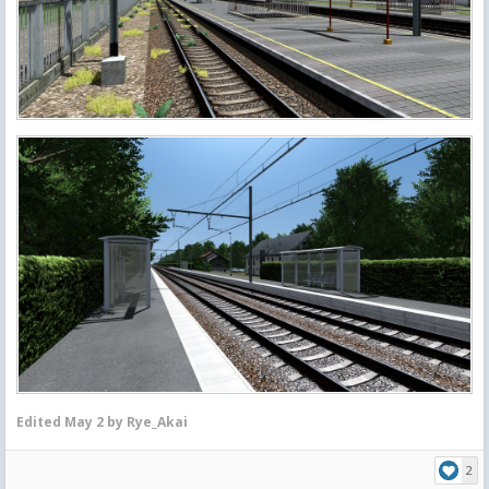
Edited
May 2
by Rye_Akai
2