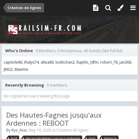
Création de lignes
Who's Online
9 Members, 0 Anonymous, 46 Guests
(See full list)
capitole86
thalys74
altea86
toshichan2
Raphtc_Idfm
robert_78
jan366
JMG2
Maxime
Recently Browsing
0 members
No registered users viewing this page.
Des Hautes-Fagnes jusqu'aux
Ardennes : REBOOT
By
Rye_Akai
,
May 10, 2025
in
Création de lignes
fictif
des hautes-fagnes jusquaux ardennes
sncb
belgique