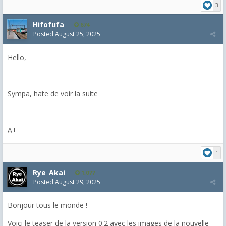
3
Hifofufa
674
Posted
August 25, 2025
Hello,
Sympa, hate de voir la suite
A+
1
Rye_Akai
1,077
Posted
August 29, 2025
Bonjour tous le monde !
Voici le teaser de la version 0.2 avec les images de la nouvelle