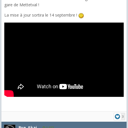
gare de Mettetval !
La mise à jour sortira le 14 septembre !
3
Rye_Akai
1,077