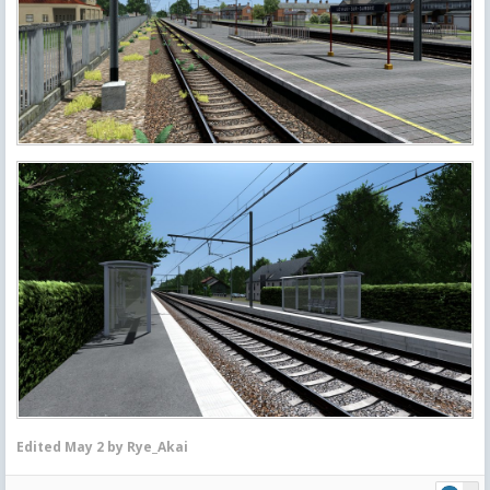
Edited
May 2
by Rye_Akai