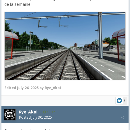
de la semaine !
Edited
July 26, 2025
by Rye_Akai
3
Rye_Akai
1,077
Posted
July 30, 2025