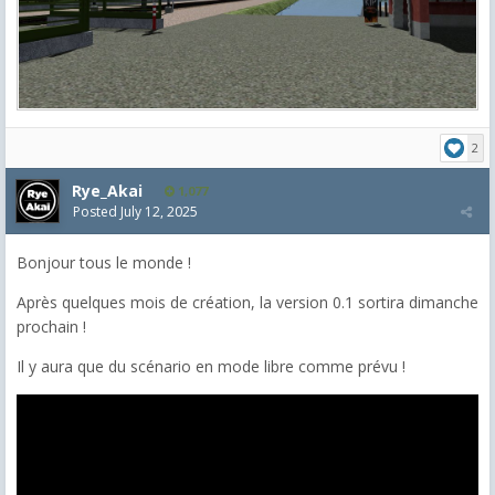
2
Rye_Akai
1,077
Posted
July 12, 2025
Bonjour tous le monde !
Après quelques mois de création, la version 0.1 sortira dimanche
prochain !
Il y aura que du scénario en mode libre comme prévu !