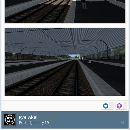
5
1
Rye_Akai
1,077
Posted
January 19