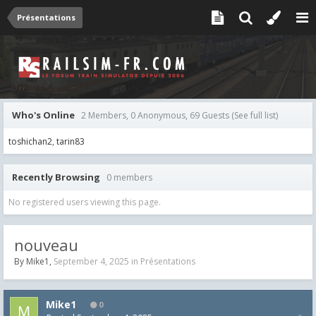
Présentations
Who's Online
2 Members, 0 Anonymous, 69 Guests
(See full list)
toshichan2
tarin83
Recently Browsing
0 members
No registered users viewing this page.
nouveau
By
Mike1
,
September 4, 2025
in
Présentations
Mike1
0