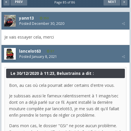
PREV
NEXT
Page 85 of 86
yann13
950
Posted
December 30, 2020
Je vais essayer cela, merci
lancelot63
87
Posted
January 8, 2021
Le 30/12/2020 à 11:23, Beluxtrains a dit :
Bon, au cas où cela pourrait aider certains d'entre vous.
Je subissais aussi le fameux ralentissement à 1 image/sec
dont on a déjà parlé sur ce fil. Ayant installé la dernière
mouture compilée par lancelot63, je me suis dit qu'il fallait
enfin prendre le temps de régler ce problème.
Dans mon cas, le dossier "GSi" ne pose aucun problème.