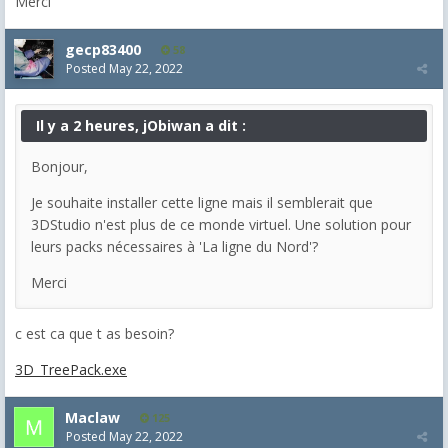
Merci
gecp83400
58
Posted
May 22, 2022
Il y a 2 heures, jObiwan a dit :
Bonjour,
Je souhaite installer cette ligne mais il semblerait que
3DStudio n'est plus de ce monde virtuel. Une solution pour
leurs packs nécessaires à 'La ligne du Nord'?
Merci
c est ca que t as besoin?
3D_TreePack.exe
Maclaw
125
Posted
May 22, 2022