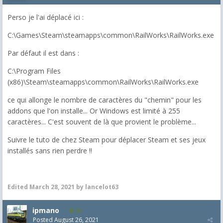
Perso je l'ai déplacé ici :
C:\Games\Steam\steamapps\common\RailWorks\RailWorks.exe
Par défaut il est dans :
C:\Program Files
(x86)\Steam\steamapps\common\RailWorks\RailWorks.exe
ce qui allonge le nombre de caractères du "chemin" pour les
addons que l'on installe... Or Windows est limité à 255
caractères... C'est souvent de là que provient le problème...
Suivre le tuto de chez Steam pour déplacer Steam et ses jeux
installés sans rien perdre !!
Edited
March 28, 2021
by lancelot63
ipmano
42
Posted
August 26, 2021