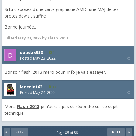
Si tu disposes d'une carte graphique AMD, une MAJ de tes
pilotes devrait suffire.
Bonne journée...
Edited
May 23, 2022
by Flash_2013
doudax938
1
Posted
May 23, 2022
Bonsoir flash_2013 merci pour l’info je vais essayer.
lancelot63
87
Posted
May 24, 2022
Merci
Flash_2013
je n'aurais pas su répondre sur ce sujet
technique...
PREV
NEXT
Page 85 of 86