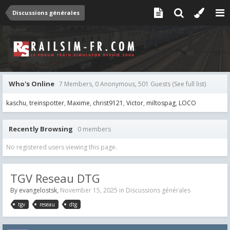
Discussions générales
Who's Online
7 Members, 0 Anonymous, 501 Guests
(See full list)
kaschu
treinspotter
Maxime
christ9121
Victor
miltospag
LOCO
Recently Browsing
0 members
No registered users viewing this page.
TGV Reseau DTG
By
evangelostsk
,
November 15, 2025
in
Discussions générales
tgv
reseau
dtg