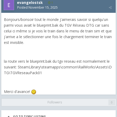
evangelostsk
1
Posted
November 15, 2025
Bonjours/bonsoir tout le monde j'aimerais savoir si quelqu'un
parmi vous avait le blueprint.bak du TGV Réseau DTG car sans
celui ci même si je vois le train dans le menu de train sim et que
j'arrive a le sélectionner une fois le chargement terminer le train
est invisible.
la route vers le blueprint.bak du tgv reseau est normalement le
suivant: SteamLibrary\steamapps\common\RailWorks\Assets\D
TG\TGVReseauPack01
Merci d'avance!
Followers
0
GO TO TOPIC LISTING