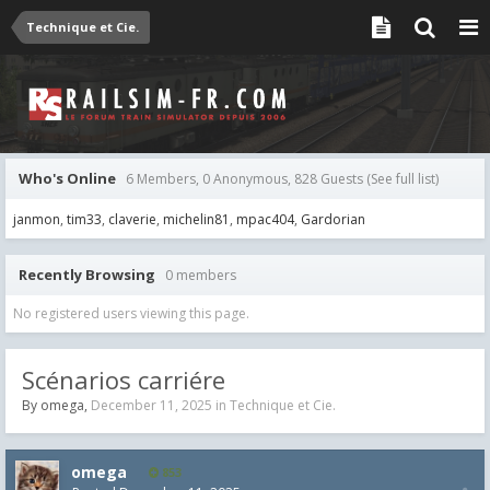
Technique et Cie.
Who's Online
6 Members, 0 Anonymous, 828 Guests
(See full list)
janmon
tim33
claverie
michelin81
mpac404
Gardorian
Recently Browsing
0 members
No registered users viewing this page.
Scénarios carriére
By
omega
,
December 11, 2025
in
Technique et Cie.
omega
853