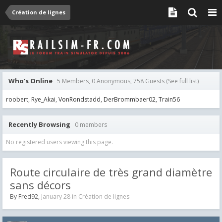
Création de lignes
Who's Online
5 Members, 0 Anonymous, 758 Guests
(See full list)
roobert
Rye_Akai
VonRondstadd
DerBrommbaer02
Train56
Recently Browsing
0 members
No registered users viewing this page.
Route circulaire de très grand diamètre
sans décors
By
Fred92
,
January 28
in
Création de lignes