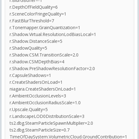
r.BlurGBuffer=-1
r.DepthOfFieldQuality=6
r.SceneColorFringeQuality=1
r.FastBlurThreshold=7
r.Tonemapper.GrainQuantization=1
r.Shadow.Virtual.ResolutionLodBiasLocal=1
r.Shadow.DistanceScale=5
r.ShadowQuality=5
r.Shadow.CSM.TransitionScale=2.0
r.shadow.CSMDepthBias=4
r.Shadow.PreShadowResolutionFactor=2.0
r.CapsuleShadows=1
r.CreateShadersOnLoad=1
niagara.CreateShadersOnLoad=1
r.AmbientOcclusionLevels=3
r.AmbientOcclusionRadiusScale=1.0
r.Upscale.Quality=5
r.LandscapeLOD0DistributionScale=3
ts2.dbg.SteamParticleSpawnMultiplier=2.0
ts2.dbg.SteamParticleSize=0.7
TimeOfDaySystem.VolumetricCloud.GroundContribution=1