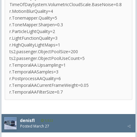
TimeOfDaySystem.VolumetricCloudScale.BaseNoise=0.8
r.MotionBlurQuality=4
r.Tonemapper.Quality=5
r.ToneMapper.Sharpen=0.3
r.ParticleLightQuality=2
r.LightFunctionQuality=3
r.HighQualityLightMaps=1
ts2.passenger.ObjectPoolSize=200
ts2.passenger.ObjectPoolUseCount=5
r.TemporalAA.Upsampling=1
r.TemporalAASamples=3
r.PostprocessAAQuality=6
r.TemporalAACurrentFrameWeight=0.05
r.TemporalAAFilterSize=0.7
denisfl
1,522
Posted
March 27