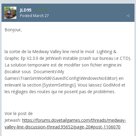
JLD95
479
Posted
March 27
Bonjour,
la sortie de la Medway Valley line rend le mod Lighting &
Graphic Ep V2.3.0 de JetWash instable (crash sur bureau i.e CTD).
La solution temporaire est de modifier son fichier engine.ini
(localisé sous Documents\My
Games\TrainSimWorld6\Saved\Config\WindowsNoEditor) en
enlevant la section [SystemSettings]. Vous laissez GodMod et
les réglages des routes qui ne posent pas de problèmes.
Voir le post de
Jetwash:
https://forums.dovetailgames.com/threads/medway-
valley-line-discussion-thread.95652/page-20#post-1106070