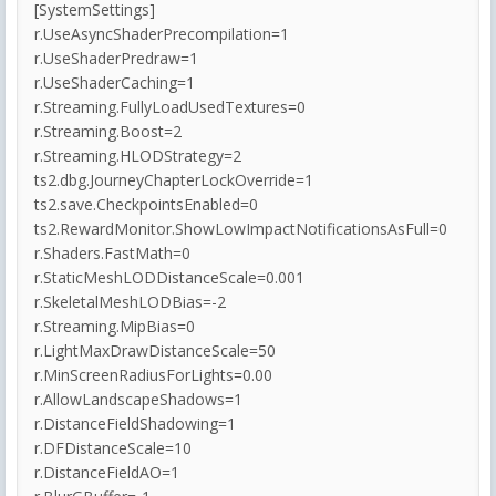
[SystemSettings]
r.UseAsyncShaderPrecompilation=1
r.UseShaderPredraw=1
r.UseShaderCaching=1
r.Streaming.FullyLoadUsedTextures=0
r.Streaming.Boost=2
r.Streaming.HLODStrategy=2
ts2.dbg.JourneyChapterLockOverride=1
ts2.save.CheckpointsEnabled=0
ts2.RewardMonitor.ShowLowImpactNotificationsAsFull=0
r.Shaders.FastMath=0
r.StaticMeshLODDistanceScale=0.001
r.SkeletalMeshLODBias=-2
r.Streaming.MipBias=0
r.LightMaxDrawDistanceScale=50
r.MinScreenRadiusForLights=0.00
r.AllowLandscapeShadows=1
r.DistanceFieldShadowing=1
r.DFDistanceScale=10
r.DistanceFieldAO=1