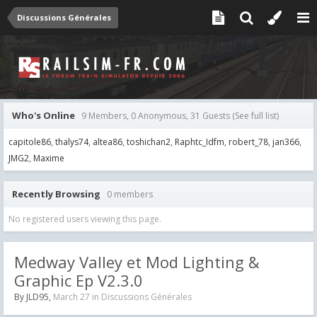
Discussions Générales
Who's Online
9 Members, 0 Anonymous, 31 Guests
(See full list)
capitole86
thalys74
altea86
toshichan2
Raphtc_Idfm
robert_78
jan366
JMG2
Maxime
Recently Browsing
0 members
No registered users viewing this page.
Medway Valley et Mod Lighting &
Graphic Ep V2.3.0
By
JLD95
,
March 27
in
Discussions Générales