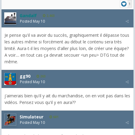
1
Gandalf
2,463
Posted
May 10
Je pense qu'il va avoir du succès, graphiquement il dépasse tous
les autres même si forcément au début le contenu sera très
limité. Aura-t-il les moyens d'aller plus loin, de créer une équipe?
A voir.... en tout cas ça devrait secouer <un peu> DTG tout de
même.
gg90
263
Posted
May 10
j'aimerais bien qu'il y ait du marchandise, on en voit pas dans les
vidéos. Pensez vous qu'il y en aura??
Simulateur
681
Posted
May 10