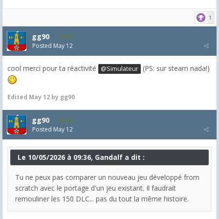
1
gg90
263
Posted
May 12
cool merci pour ta réactivité
(PS: sur steam nada!)
@Simulateur
Edited
May 12
by gg90
gg90
263
Posted
May 12
Le 10/05/2026 à 09:36, Gandalf a dit :
Tu ne peux pas comparer un nouveau jeu développé from
scratch avec le portage d'un jeu existant. Il faudrait
remouliner les 150 DLC... pas du tout la même histoire.