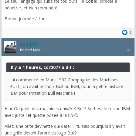
Le seul langage qui subsiste toujours : le
Cobol
, difficile à
pénétrer, et bien rémunéré.
Bonne journée à tous.
2
Gandalf
2,463
Posted
May 11
Il y a 4 heures, cc72077 a dit :
J'ai commencé en Mars 1962 Compagnie des Machines
BULL, on avait le choix Bull ou IBM, pour la petite histoire
IBM pour
I
mitation
B
ull
M
achine !
Hihi. On parle des machines unix/AIX Bull? Sorties de l'usine IBM
avec juste l'étiquette posée à la fin 😉
Allez, une ptite devinette qui date...... tu sais pourquoi il y avait
une grille devant l'arbre du logo Bull?