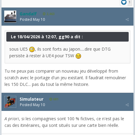
1
Gandalf
2,463
Posted
May 10
Le 18/04/2026 à 12:07, gg90 a dit :
sous UE5
, ils sont forts au Japon.....dire que DTG
persiste à rester à UE4 pour TSW
Tu ne peux pas comparer un nouveau jeu développé from
scratch avec le portage d'un jeu existant. Il faudrait remouliner
les 150 DLC... pas du tout la même histoire.
Simulateur
681
Posted
May 10
A priori
, si les compagnies sont 100 % fictives, ce n'est pas le
cas des itinéraires, qui sont situés sur une carte bien réelle.