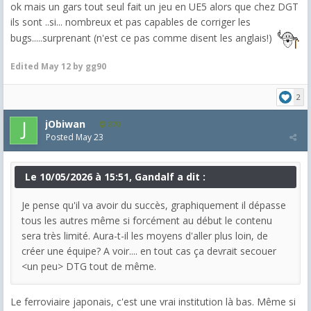
ok mais un gars tout seul fait un jeu en UE5 alors que chez DGT
ils sont ..si... nombreux et pas capables de corriger les
bugs.....surprenant (n'est ce pas comme disent les anglais!)
Edited
May 12
by gg90
2
jObiwan
870
Posted
May 23
Le 10/05/2026 à 15:51, Gandalf a dit :
Je pense qu'il va avoir du succès, graphiquement il dépasse
tous les autres même si forcément au début le contenu
sera très limité. Aura-t-il les moyens d'aller plus loin, de
créer une équipe? A voir.... en tout cas ça devrait secouer
<un peu> DTG tout de même.
Le ferroviaire japonais, c'est une vrai institution là bas. Même si