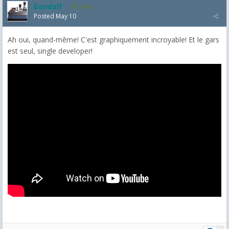
Gandalf
2,463
Posted
May 10
Ah oui, quand-même! C'est graphiquement incroyable! Et le gars
est seul, single developer!