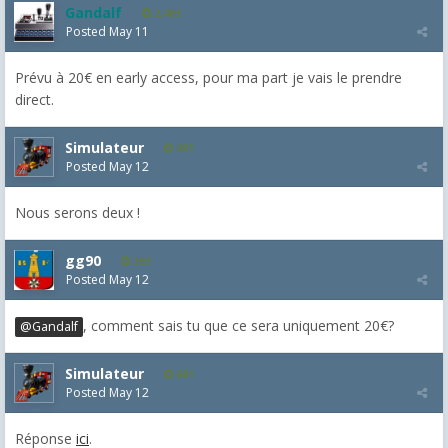
Gandalf
2,463
Posted
May 11
Prévu à 20€ en early access, pour ma part je vais le prendre
direct.
Simulateur
681
Posted
May 12
Nous serons deux !
gg90
263
Posted
May 12
, comment sais tu que ce sera uniquement 20€?
@Gandalf
Simulateur
681
Posted
May 12
Réponse
ici
.