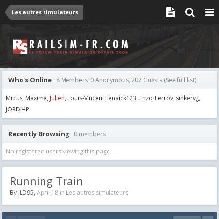
Les autres simulateurs
Who's Online
8 Members, 0 Anonymous, 207 Guests
(See full list)
Mrcus
Maxime
Julien
Louis-Vincent
lenaick123
Enzo_Ferrov
sinkervg
JORDIHP
Recently Browsing
0 members
No registered users viewing this page.
Running Train
By
JLD95
,
April 18
in
Les autres simulateurs