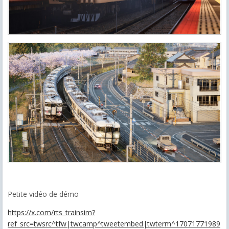
Petite vidéo de démo
https://x.com/rts_trainsim?
ref_src=twsrc^tfw|twcamp^tweetembed|twterm^17071771989