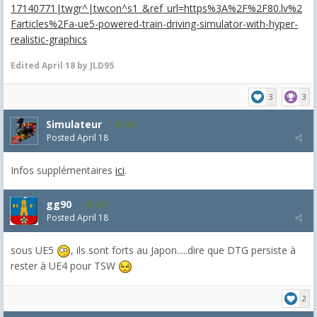
17140771|twgr^|twcon^s1_&ref_url=https%3A%2F%2F80.lv%2
Farticles%2Fa-ue5-powered-train-driving-simulator-with-hyper-
realistic-graphics
Edited
April 18
by JLD95
3
3
Simulateur
681
Posted
April 18
Infos supplémentaires
ici
.
gg90
263
Posted
April 18
sous UE5
, ils sont forts au Japon.....dire que DTG persiste à
rester à UE4 pour TSW
2