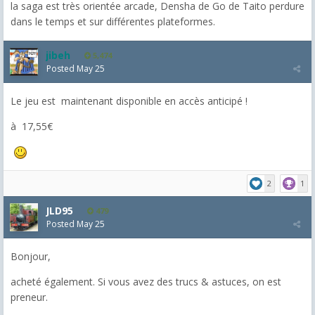
la saga est très orientée arcade, Densha de Go de Taito perdure
dans le temps et sur différentes plateformes.
jibeh
5,474
Posted
May 25
Le jeu est maintenant disponible en accès anticipé !
à 17,55€
2
1
JLD95
479
Posted
May 25
Bonjour,
acheté également. Si vous avez des trucs & astuces, on est
preneur.