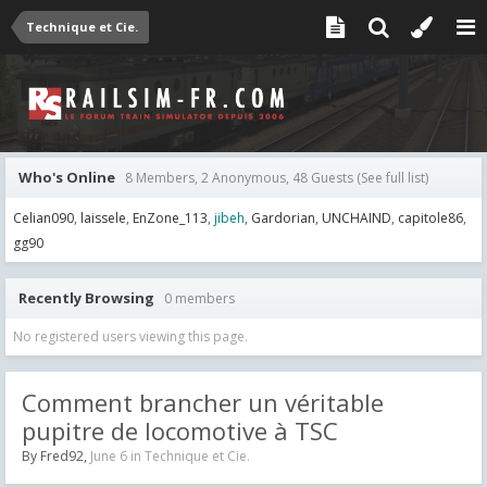
Technique et Cie.
Who's Online
8 Members, 2 Anonymous, 48 Guests
(See full list)
Celian090
laissele
EnZone_113
jibeh
Gardorian
UNCHAIND
capitole86
gg90
Recently Browsing
0 members
No registered users viewing this page.
Comment brancher un véritable
pupitre de locomotive à TSC
By
Fred92
,
June 6
in
Technique et Cie.