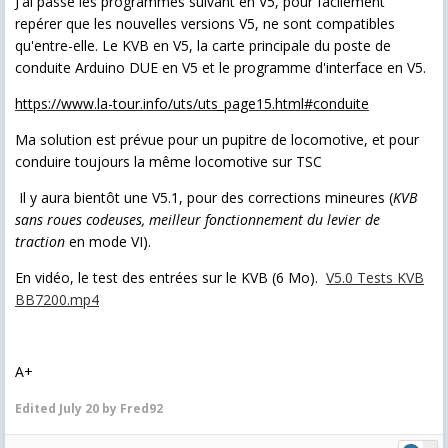
J'ai passé les programmes suivant en V5, pour facilement
repérer que les nouvelles versions V5, ne sont compatibles
qu'entre-elle. Le KVB en V5, la carte principale du poste de
conduite Arduino DUE en V5 et le programme d'interface en V5.
https://www.la-tour.info/uts/uts_page15.html#conduite
Ma solution est prévue pour un pupitre de locomotive, et pour
conduire toujours la même locomotive sur TSC
Il y aura bientôt une V5.1, pour des corrections mineures (
KVB
sans roues codeuses, meilleur fonctionnement du levier de
traction
en mode VI).
En vidéo, le test des entrées sur le KVB (6 Mo).
V5.0 Tests KVB
BB7200.mp4
A+
Edited
July 20
by Fred92