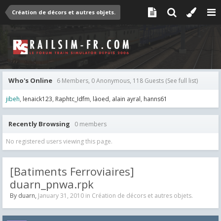
Création de décors et autres objets.
Who's Online
6 Members, 0 Anonymous, 118 Guests
(See full list)
jibeh
lenaick123
Raphtc_Idfm
làoed
alain ayral
hanns61
Recently Browsing
0 members
No registered users viewing this page.
[Batiments Ferroviaires]
duarn_pnwa.rpk
By
duarn
,
January 31, 2010
in
Création de décors et autres objets.