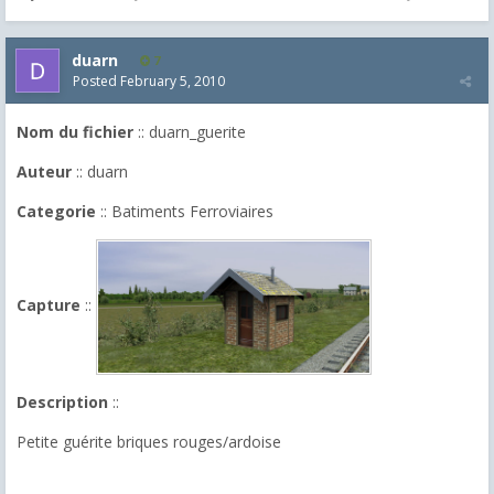
duarn
7
Posted
February 5, 2010
Nom du fichier
:: duarn_guerite
Auteur
:: duarn
Categorie
:: Batiments Ferroviaires
Capture
::
Description
::
Petite guérite briques rouges/ardoise