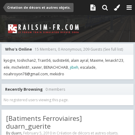
Création de décors et autres objets.
Who's Online
15 Members, 0 Anonymous, 209 Guests
(See full list)
kyogre
toshichan2
Train56
sudiste66
alain ayral
Maxime
lenaick123
eile
michelin81
xavier
BENACHCHAB
jibeh
escalade
noahroyon78@gmail.com
mekidro
Recently Browsing
0 members
No registered users viewing this page.
[Batiments Ferroviaires]
duarn_guerite
By
duarn
,
February 5, 2010
in
Création de décors et autres objets.