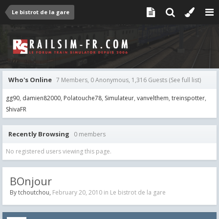
Le bistrot de la gare
Who's Online
7 Members, 0 Anonymous, 1,316 Guests
(See full list)
gg90
damien82000
Polatouche78
Simulateur
vanvelthem
treinspotter
ShivaFR
Recently Browsing
0 members
No registered users viewing this page.
BOnjour
By
tchoutchou
,
February 20, 2010
in
Le bistrot de la gare