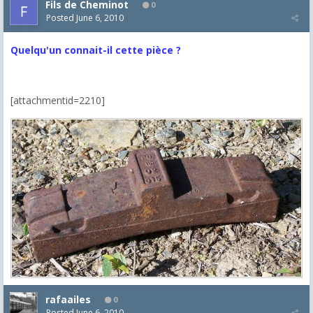
Fils de Cheminot
0
Posted
June 6, 2010
Quelqu'un connait-il cette pièce ?
[attachmentid=2210]
rafaailes
0
Posted
June 6, 2010