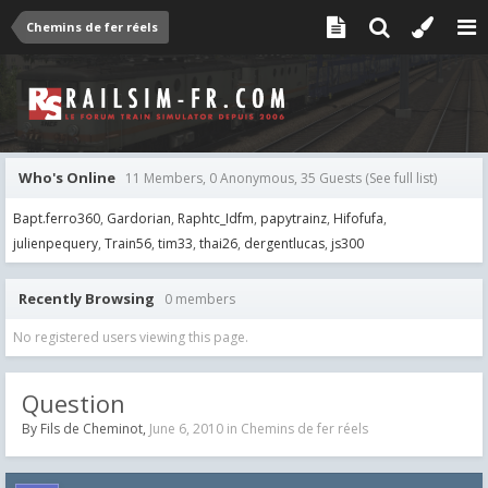
Chemins de fer réels
Who's Online
11 Members, 0 Anonymous, 35 Guests
(See full list)
Bapt.ferro360
Gardorian
Raphtc_Idfm
papytrainz
Hifofufa
julienpequery
Train56
tim33
thai26
dergentlucas
js300
Recently Browsing
0 members
No registered users viewing this page.
Question
By
Fils de Cheminot
,
June 6, 2010
in
Chemins de fer réels