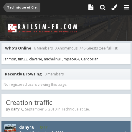
Technique et Cie.
Who's Online
6 Members, 0 Anonymous, 746 Guests
(See full list)
janmon
tim33
claverie
michelin81
mpac404
Gardorian
Recently Browsing
0 members
No registered users viewing this page.
Creation traffic
By
dany16
,
September 8, 2010
in
Technique et Cie.
dany16
27