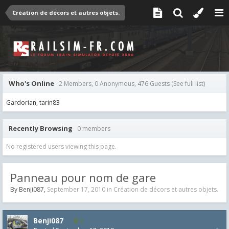
Création de décors et autres objets.
Who's Online
2 Members, 0 Anonymous, 476 Guests
(See full list)
Gardorian
tarin83
Recently Browsing
0 members
No registered users viewing this page.
Panneau pour nom de gare
By
Benji087
,
September 17, 2010
in
Création de décors et autres objets.
Benji087
2