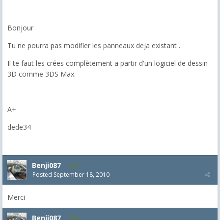
Bonjour
Tu ne pourra pas modifier les panneaux deja existant .
Il te faut les crées complètement a partir d'un logiciel de dessin
3D comme 3DS Max.
A+
dede34
Benji087
2
Posted
September 18, 2010
Merci
Benji087
2