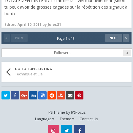
TOTALEMENT INTERDIT d'armer la TVM manuellement (sinon
tu peux avoir de grosses cagades sur la répétition des signaux à
bord)
Edited
April 10, 2011
by Jules31
PREV
NEXT
Page 1 of 5
Followers
4
GO TO TOPIC LISTING
Technique et Cie.
IPS Theme
by
IPSFocus
Language
Theme
Contact Us
Instagram
Twitter
Facebook