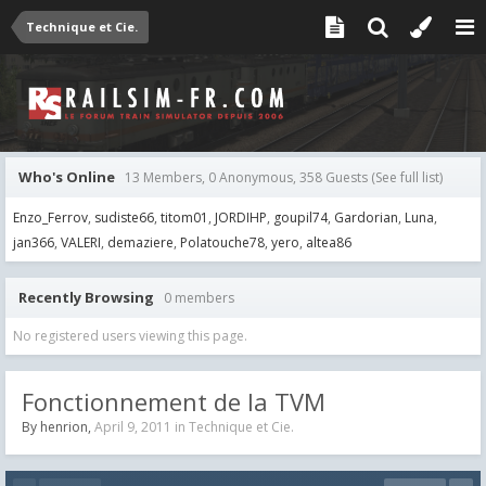
Technique et Cie.
Who's Online
13 Members, 0 Anonymous, 358 Guests
(See full list)
Enzo_Ferrov
sudiste66
titom01
JORDIHP
goupil74
Gardorian
Luna
jan366
VALERI
demaziere
Polatouche78
yero
altea86
Recently Browsing
0 members
No registered users viewing this page.
Fonctionnement de la TVM
By
henrion
,
April 9, 2011
in
Technique et Cie.