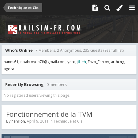
Technique et Cie.
Who's Online
7 Members, 2 Anonymous, 235 Guests
(See full list)
hanns61
noahroyon78@gmail.com
yero
jibeh
Enzo_Ferrov
arthcng
agora
Recently Browsing
0 members
No registered users viewing this page.
Fonctionnement de la TVM
By
henrion
,
April 9, 2011
in
Technique et Cie.