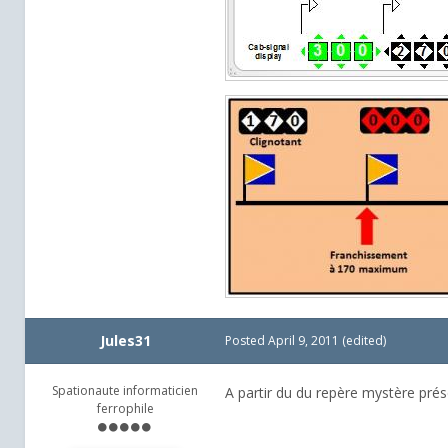
Jules31
Posted
April 9, 2011
(edited)
Spationaute informaticien
A partir du du repère mystère prés
ferrophile