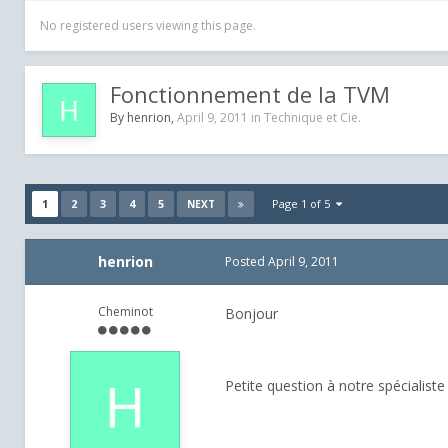
No registered users viewing this page.
Fonctionnement de la TVM
By
henrion
,
April 9, 2011
in
Technique et Cie.
1
2
3
4
5
Page 1 of 5
NEXT
henrion
Posted
April 9, 2011
Cheminot
Bonjour
Petite question à notre spécialiste 