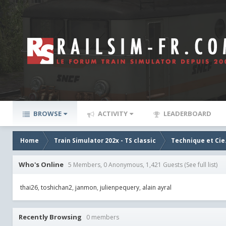
BROWSE
ACTIVITY
LEADERBOARD
Home
Train Simulator 202x - TS classic
Technique et Cie
Who's Online
5 Members, 0 Anonymous, 1,421 Guests
(See full list)
thai26
toshichan2
janmon
julienpequery
alain ayral
Recently Browsing
0 members