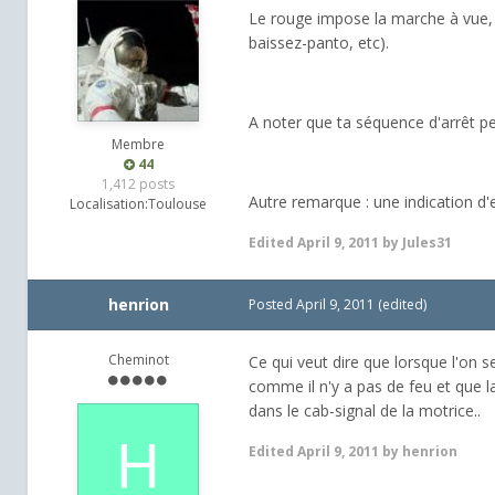
Le rouge impose la marche à vue, l'
baissez-panto, etc).
A noter que ta séquence d'arrêt pe
Membre
44
1,412 posts
Autre remarque : une indication d'
Localisation:
Toulouse
Edited
April 9, 2011
by Jules31
henrion
Posted
April 9, 2011
(edited)
Cheminot
Ce qui veut dire que lorsque l'on se
comme il n'y a pas de feu et que l
dans le cab-signal de la motrice..
Edited
April 9, 2011
by henrion