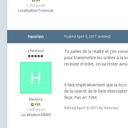
44
1,412 posts
Localisation:
Toulouse
henrion
Posted
April 9, 2011
(edited)
Cheminot
Tu parles de la réalité et j'en conv
pour transmettre les ordres à la lo
recevoir d'ordre, on va rester ain
Il faut impérativement que la loco
de la voie et de le faire intercep
feux. Pas en TVM.
Membre
101
Edited
April 9, 2011
by henrion
1,395 posts
Localisation:
NÎMES