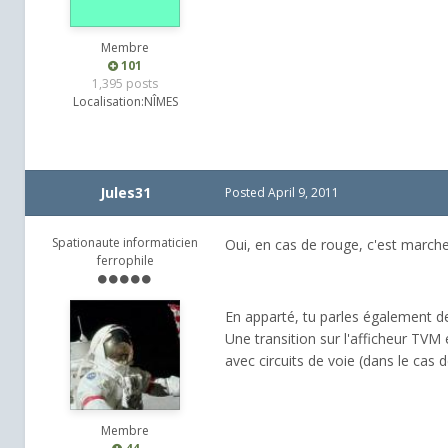
Membre
101
1,395 posts
Localisation:
NÎMES
Jules31
Posted
April 9, 2011
Spationaute informaticien
Oui, en cas de rouge, c'est marche
ferrophile
En apparté, tu parles également de 
Une transition sur l'afficheur TVM
avec circuits de voie (dans le cas d
Membre